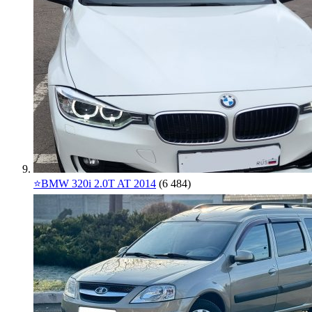
⭐️BMW 320i 2.0T AT 2014
(6 484)