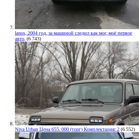
lanos, 2004 год, за машиной следил как мог, моё первое
авто,
(6 743)
Niva Urban Цена 655. 000 (торг) Комплектация: 2
(6 552)