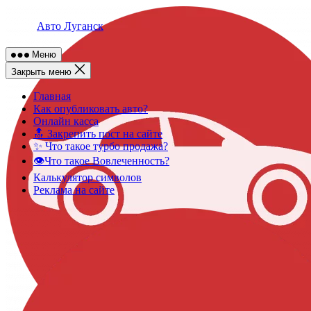
Skip
to
Авто Луганск
content
Меню
Закрыть меню
Главная
Как опубликовать авто?
Онлайн касса
🔝 Закрепить пост на сайте
✨ Что такое турбо продажа?
👁️Что такое Вовлеченность?
Калькулятор символов
Реклама на сайте