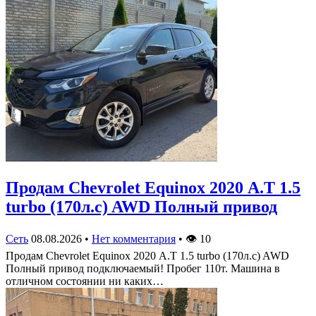
Продам Chevrolet Equinox 2020 А.Т 1.5
turbo (170л.с) AWD Полный привод
Сеть
08.08.2026
•
Нет комментария
•
👁
10
Продам Chevrolet Equinox 2020 А.Т 1.5 turbo (170л.с) AWD
Полный привод подключаемый! Пробег 110т. Машина в
отличном состоянии ни каких…