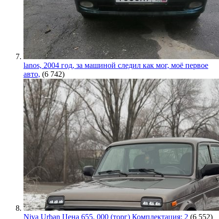
lanos, 2004 год, за машиной следил как мог, моё первое
авто,
(6 742)
Niva Urban Цена 655. 000 (торг) Комплектация: 2
(6 552)