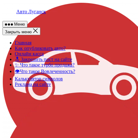
Skip
to
Авто Луганск
content
Меню
Закрыть меню
Главная
Как опубликовать авто?
Онлайн касса
🔝 Закрепить пост на сайте
✨ Что такое турбо продажа?
👁️Что такое Вовлеченность?
Калькулятор символов
Реклама на сайте