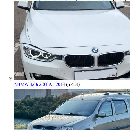
⭐️BMW 320i 2.0T AT 2014
(6 484)