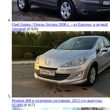
Opel Antara / Опель Антара 2008 г. – из Европы, в редкой
топовой
(6 926)
Peugeot 408 в отличном состоянии. 2012 год выпуска,
92.000
(6 917)