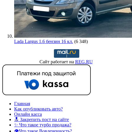
Lada Largus 1.6 бензин 16 кл.
(6 348)
Сайт работает на
REG.RU
Главная
Как опубликовать авто?
Онлайн касса
🔝 Закрепить пост на сайте
✨ Что такое турбо продажа?
👁️Что такое Вовлеченность?