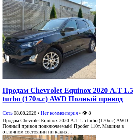
Продам Chevrolet Equinox 2020 А.Т 1.5
turbo (170л.с) AWD Полный привод
Сеть
08.08.2026
•
Нет комментария
•
👁
8
Продам Chevrolet Equinox 2020 А.Т 1.5 turbo (170л.с) AWD
Полный привод подключаемый! Пробег 110т. Машина в
отличном состоянии ни каких…