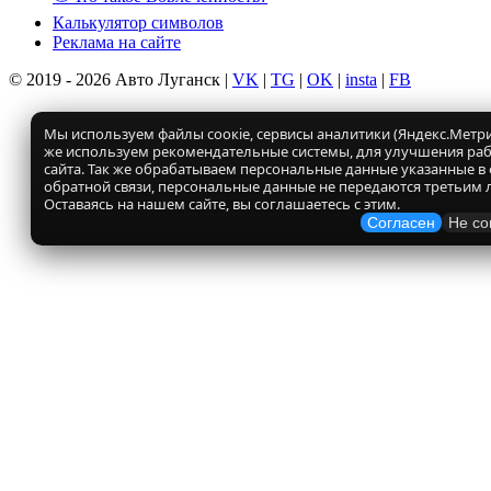
Калькулятор символов
Реклама на сайте
© 2019 - 2026 Авто Луганск |
VK
|
TG
|
OK
|
insta
|
FB
Мы используем файлы соокіе, сервисы аналитики (Яндекс.Метрик
же используем рекомендательные системы, для улучшения ра
сайта. Так же обрабатываем персональные данные указанные в
обратной связи, персональные данные не передаются третьим 
Оставаясь на нашем сайте, вы соглашаетесь с этим.
Согласен
Не со