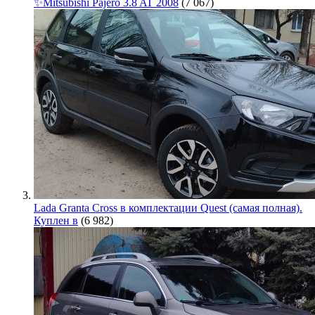
✨Mitsubishi Pajero 3.8 AT 2008
(7 067)
Lada Granta Cross в комплектации Quest (самая полная).
Куплен в
(6 982)