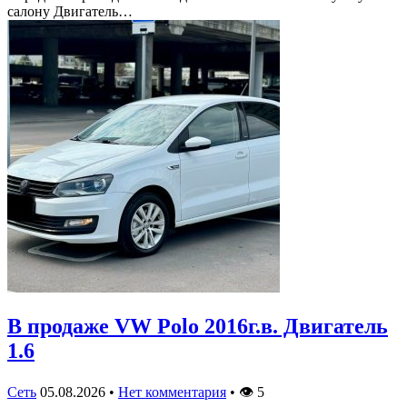
салону Двигатель…
В продаже VW Polo 2016г.в. Двигатель
1.6
Сеть
05.08.2026
•
Нет комментария
•
👁
5