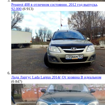
Peugeot 408 в отличном состоянии. 2012 год выпуска,
92.000
(6 913)
Лада Ларгус Lada Largus 2014г От хозяина В идеальном
(6 847)