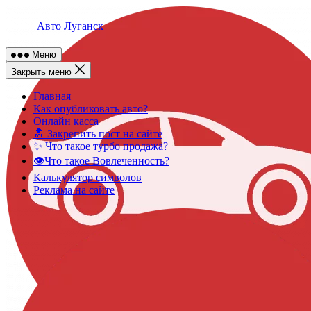
Skip
to
Авто Луганск
content
Меню
Закрыть меню
Главная
Как опубликовать авто?
Онлайн касса
🔝 Закрепить пост на сайте
✨ Что такое турбо продажа?
👁️Что такое Вовлеченность?
Калькулятор символов
Реклама на сайте