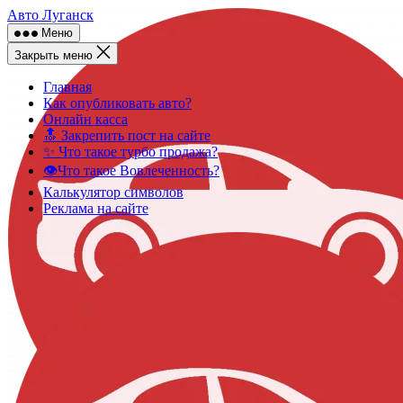
Skip
Авто Луганск
to
Меню
content
Закрыть меню
Главная
Как опубликовать авто?
Онлайн касса
🔝 Закрепить пост на сайте
✨ Что такое турбо продажа?
👁️Что такое Вовлеченность?
Калькулятор символов
Реклама на сайте