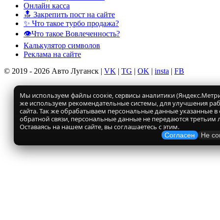
Онлайн касса
🔝 Закрепить пост на сайте
✨ Что такое турбо продажа?
👁️Что такое Вовлеченность?
Калькулятор символов
Реклама на сайте
© 2019 - 2026 Авто Луганск |
VK
|
TG
|
OK
|
insta
|
FB
Мы используем файлы соокіе, сервисы аналитики (Яндекс.Метрик
же используем рекомендательные системы, для улучшения ра
сайта. Так же обрабатываем персональные данные указанные в
обратной связи, персональные данные не передаются третьим 
Оставаясь на нашем сайте, вы соглашаетесь с этим.
Согласен
Не со