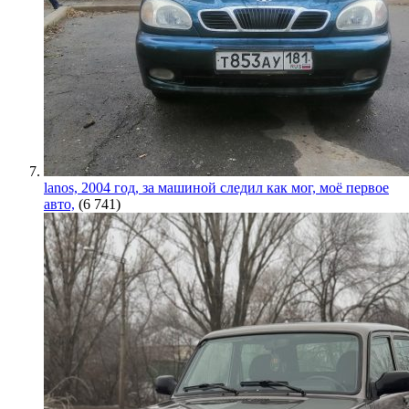
lanos, 2004 год, за машиной следил как мог, моё первое
авто,
(6 741)