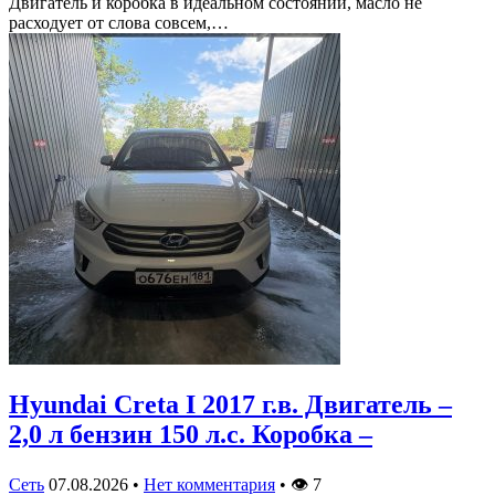
Двигатель и коробка в идеальном состоянии, масло не
расходует от слова совсем,…
Hyundai Creta I 2017 г.в. Двигатель –
2,0 л бензин 150 л.с. Коробка –
Сеть
07.08.2026
•
Нет комментария
•
👁
7