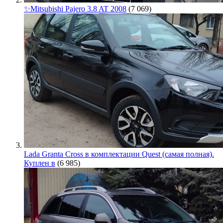
✨Mitsubishi Pajero 3.8 AT 2008
(7 069)
Lada Granta Cross в комплектации Quest (самая полная).
Куплен в
(6 985)