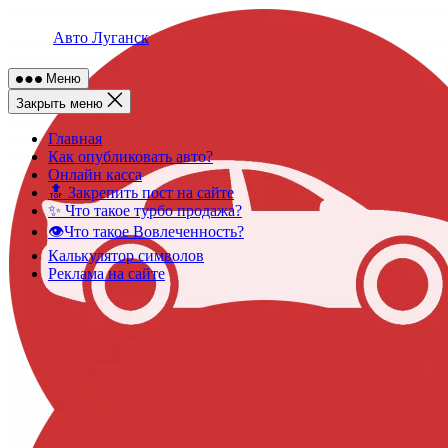
Skip
to
Авто Луганск
content
Меню
Закрыть меню
Главная
Как опубликовать авто?
Онлайн касса
🔝 Закрепить пост на сайте
✨ Что такое турбо продажа?
👁️Что такое Вовлеченность?
Калькулятор символов
Реклама на сайте