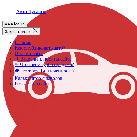
Skip
to
Авто Луганск
content
Меню
Закрыть меню
Главная
Как опубликовать авто?
Онлайн касса
🔝 Закрепить пост на сайте
✨ Что такое турбо продажа?
👁️Что такое Вовлеченность?
Калькулятор символов
Реклама на сайте