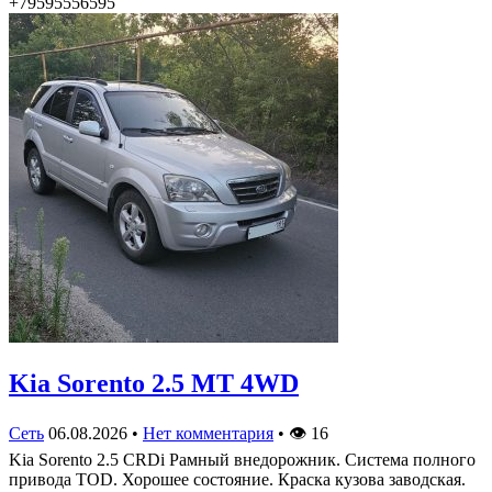
+79595556595
Kia Sorento 2.5 MT 4WD
Сеть
06.08.2026
•
Нет комментария
•
👁
16
Kia Sorento 2.5 CRDi Рамный внедорожник. Система полного
привода TOD. Хорошее состояние. Краска кузова заводская.