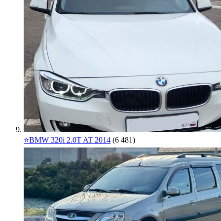
⭐️BMW 320i 2.0T AT 2014
(6 481)