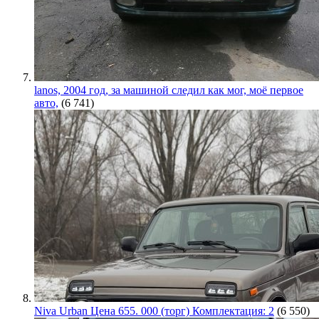
lanos, 2004 год, за машиной следил как мог, моё первое
авто,
(6 741)
Niva Urban Цена 655. 000 (торг) Комплектация: 2
(6 550)