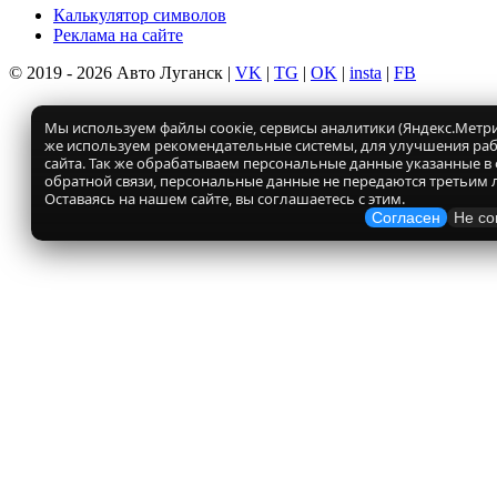
Калькулятор символов
Реклама на сайте
© 2019 - 2026 Авто Луганск |
VK
|
TG
|
OK
|
insta
|
FB
Мы используем файлы соокіе, сервисы аналитики (Яндекс.Метрик
же используем рекомендательные системы, для улучшения ра
сайта. Так же обрабатываем персональные данные указанные в
обратной связи, персональные данные не передаются третьим 
Оставаясь на нашем сайте, вы соглашаетесь с этим.
Согласен
Не со