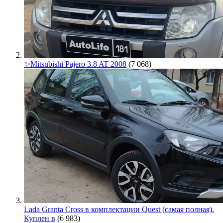
✨Mitsubishi Pajero 3.8 AT 2008
(7 068)
Lada Granta Cross в комплектации Quest (самая полная).
Куплен в
(6 983)