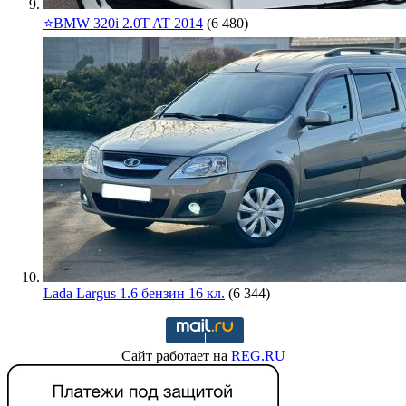
⭐️BMW 320i 2.0T AT 2014
(6 480)
Lada Largus 1.6 бензин 16 кл.
(6 344)
Сайт работает на
REG.RU