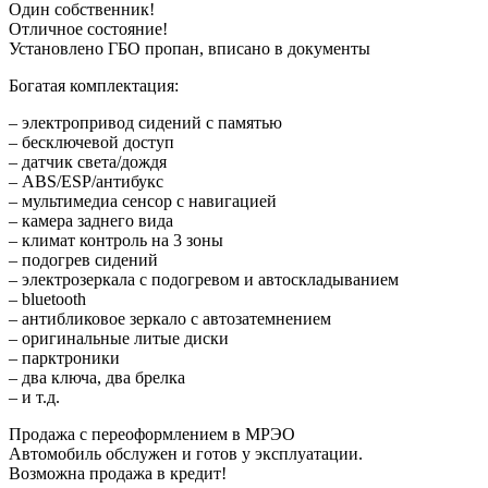
Один собственник!
Отличное состояние!
Установлено ГБО пропан, вписано в документы
Богатая комплектация:
– электропривод сидений с памятью
– бесключевой доступ
– датчик света/дождя
– ABS/ESP/антибукс
– мультимедиа сенсор с навигацией
– камера заднего вида
– климат контроль на 3 зоны
– подогрев сидений
– электрозеркала с подогревом и автоскладыванием
– bluetooth
– антибликовое зеркало с автозатемнением
– оригинальные литые диски
– парктроники
– два ключа, два брелка
– и т.д.
Продажа с переоформлением в МРЭО
Автомобиль обслужен и готов у эксплуатации.
Возможна продажа в кредит!