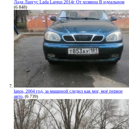
Лада Ларгус Lada Largus 2014г От хозяина В идеальном
(6 848)
lanos, 2004 год, за машиной следил как мог, моё первое
авто,
(6 739)