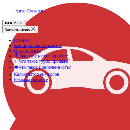
Skip
to
Авто Луганск
content
Меню
Закрыть меню
Главная
Как опубликовать авто?
Онлайн касса
🔝 Закрепить пост на сайте
✨ Что такое турбо продажа?
👁️Что такое Вовлеченность?
Калькулятор символов
Реклама на сайте