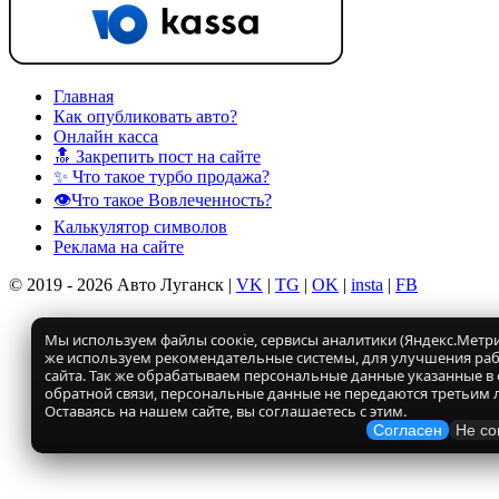
Главная
Как опубликовать авто?
Онлайн касса
🔝 Закрепить пост на сайте
✨ Что такое турбо продажа?
👁️Что такое Вовлеченность?
Калькулятор символов
Реклама на сайте
© 2019 - 2026 Авто Луганск |
VK
|
TG
|
OK
|
insta
|
FB
Мы используем файлы соокіе, сервисы аналитики (Яндекс.Метрик
же используем рекомендательные системы, для улучшения ра
сайта. Так же обрабатываем персональные данные указанные в
обратной связи, персональные данные не передаются третьим 
Оставаясь на нашем сайте, вы соглашаетесь с этим.
Согласен
Не со