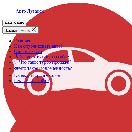
Skip
to
Авто Луганск
content
Меню
Закрыть меню
Главная
Как опубликовать авто?
Онлайн касса
🔝 Закрепить пост на сайте
✨ Что такое турбо продажа?
👁️Что такое Вовлеченность?
Калькулятор символов
Реклама на сайте