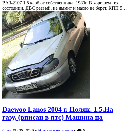
ВАЗ-2107 1.5 карб от собственника. 1989г. В хорошем тех.
состоянии. ДВС резвый, не дымит и масло не берет. КПП 5…
Daewoo Lanos 2004 г. Поляк. 1.5.На
газу, (вписан в птс) Машина на
Сеть
09.08.2026
•
Нет комментария
•
👁
6