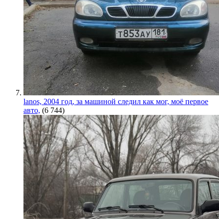
lanos, 2004 год, за машиной следил как мог, моё первое
авто,
(6 744)