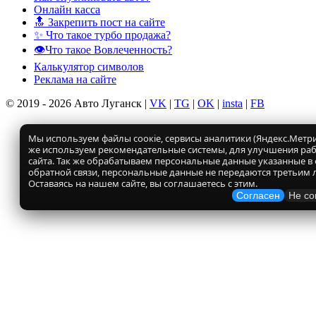
Онлайн касса
🔝 Закрепить пост на сайте
✨ Что такое турбо продажа?
👁️Что такое Вовлеченность?
Калькулятор символов
Реклама на сайте
© 2019 - 2026 Авто Луганск |
VK
|
TG
|
OK
|
insta
|
FB
Мы используем файлы соокіе, сервисы аналитики (Яндекс.Метрик
же используем рекомендательные системы, для улучшения ра
сайта. Так же обрабатываем персональные данные указанные в
обратной связи, персональные данные не передаются третьим 
Оставаясь на нашем сайте, вы соглашаетесь с этим.
Согласен
Не со