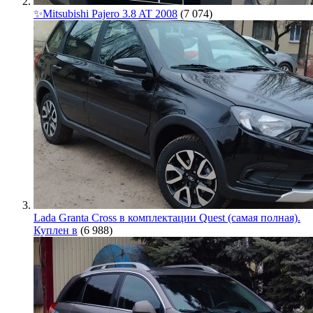
✨Mitsubishi Pajero 3.8 AT 2008
(7 074)
Lada Granta Cross в комплектации Quest (самая полная).
Куплен в
(6 988)