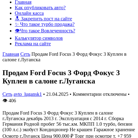
Главная
Как опубликовать авто?
Онлайн касса
🔝 Закрепить пост на сайте
✨ Что такое турбо продажа?
👁️Что такое Вовлеченность?
Калькулятор символов
Реклама на сайте
Главная
Сеть
Продам Ford Focus 3 Форд Фокус 3 Куплен в
салоне г.Луганска
Продам Ford Focus 3 Форд Фокус 3
Куплен в салоне г.Луганска
Сеть
avto_lugansk1
•
21.04.2025
•
Комментарии отключены
•
👁
406
Продам Ford Focus 3 Форд Фокус 3 Куплен в салоне
г.Луганска декабрь 2013 г. Эксплуатация с 2014 г. Сборка
Германия Родной пробег 56 тыс.км. МКПП 1.0 турбо, бензин
(100 л.с.) экобуст Кондиционер Не крашен Гаражное хранение
Осмотр г.Луганск Цена 900.000 ₽ Торг при осмотре т. +7 959