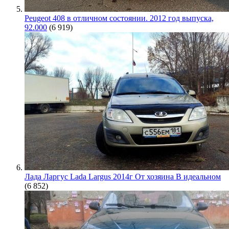
Peugeot 408 в отличном состоянии. 2012 год выпуска,
92.000
(6 919)
Лада Ларгус Lada Largus 2014г От хозяина В идеальном
(6 852)