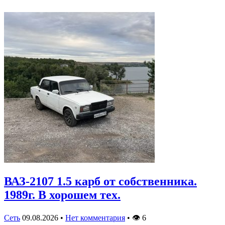
ВАЗ-2107 1.5 карб от собственника.
1989г. В хорошем тех.
Сеть
09.08.2026
•
Нет комментария
•
👁
6