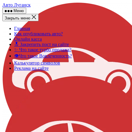
Skip
Авто Луганск
to
Меню
content
Закрыть меню
Главная
Как опубликовать авто?
Онлайн касса
🔝 Закрепить пост на сайте
✨ Что такое турбо продажа?
👁️Что такое Вовлеченность?
Калькулятор символов
Реклама на сайте