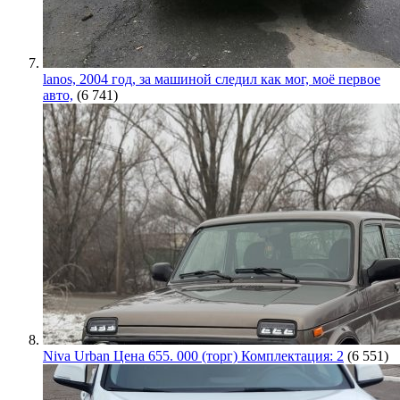
lanos, 2004 год, за машиной следил как мог, моё первое
авто,
(6 741)
Niva Urban Цена 655. 000 (торг) Комплектация: 2
(6 551)