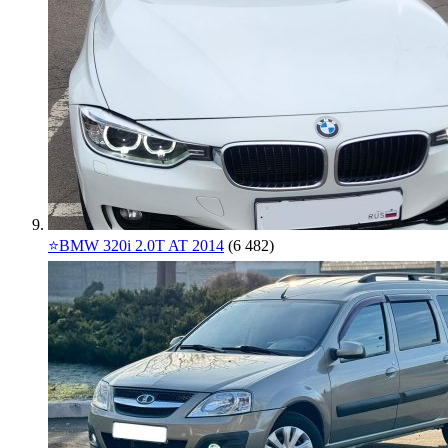
⭐️BMW 320i 2.0T AT 2014
(6 482)