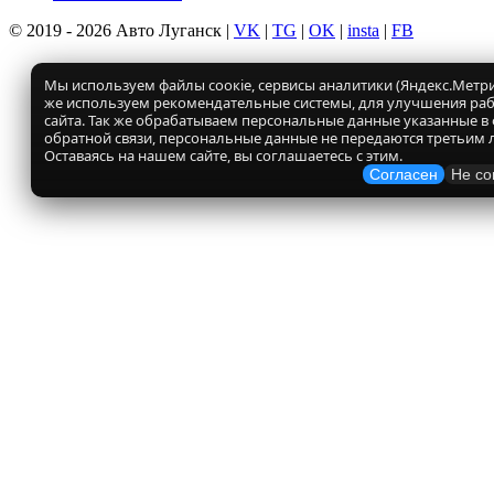
© 2019 - 2026 Авто Луганск |
VK
|
TG
|
OK
|
insta
|
FB
Мы используем файлы соокіе, сервисы аналитики (Яндекс.Метрик
же используем рекомендательные системы, для улучшения ра
сайта. Так же обрабатываем персональные данные указанные в
обратной связи, персональные данные не передаются третьим 
Оставаясь на нашем сайте, вы соглашаетесь с этим.
Согласен
Не со