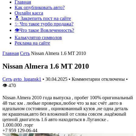
Главная
Как опубликовать авто?
Онлайн касса
🔝 Закрепить пост на сайте
✨ Что такое турбо продажа?
👁️Что такое Вовлеченность?
Калькулятор символов
Реклама на сайте
Главная
Сеть
Nissan Almera 1.6 MT 2010
Nissan Almera 1.6 MT 2010
Сеть
avto_lugansk1
•
30.04.2025
•
Комментарии отключены
•
👁
470
Nissan Almera 2010 года выпуска , пробег 100% оригинальный
48 тыс км . любые проверки,любое что за вас счёт .авто в
идеальном состоянии , оцинкованный кузов ,не одна деталь
не крашеная,авто без вложений от слова совсем .надёжный
цепной двигатель 1.6 авто находиться в Луганске .
1.000.000 .торг
+7 959 129-06-44