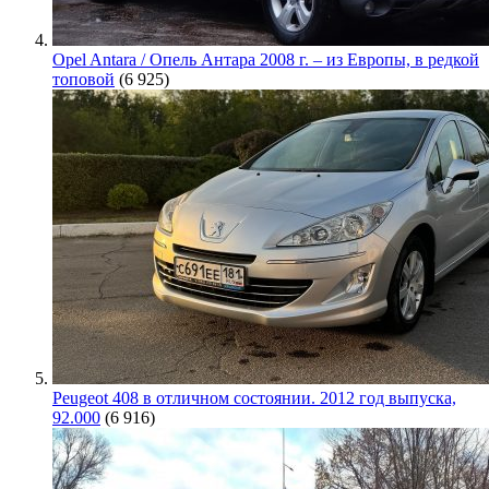
Opel Antara / Опель Антара 2008 г. – из Европы, в редкой
топовой
(6 925)
Peugeot 408 в отличном состоянии. 2012 год выпуска,
92.000
(6 916)