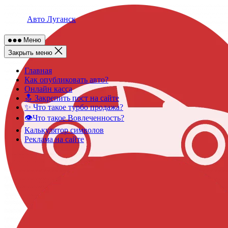
Skip
to
Авто Луганск
content
Меню
Закрыть меню
Главная
Как опубликовать авто?
Онлайн касса
🔝 Закрепить пост на сайте
✨ Что такое турбо продажа?
👁️Что такое Вовлеченность?
Калькулятор символов
Реклама на сайте