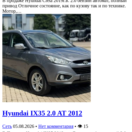
В продаже Hyundai Creta 2019г.в. 2.0 бензин автомат, полный
привод Отличное состояние, как по кузову так и по технике.
Мотор,…
Hyundai IX35 2.0 AT 2012
Сеть
05.08.2026
•
Нет комментария
•
👁
15