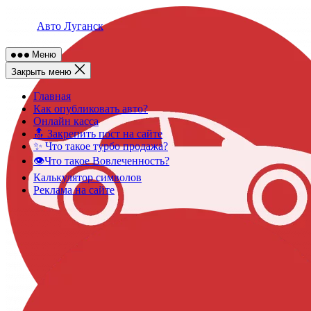
Skip
to
Авто Луганск
content
Меню
Закрыть меню
Главная
Как опубликовать авто?
Онлайн касса
🔝 Закрепить пост на сайте
✨ Что такое турбо продажа?
👁️Что такое Вовлеченность?
Калькулятор символов
Реклама на сайте