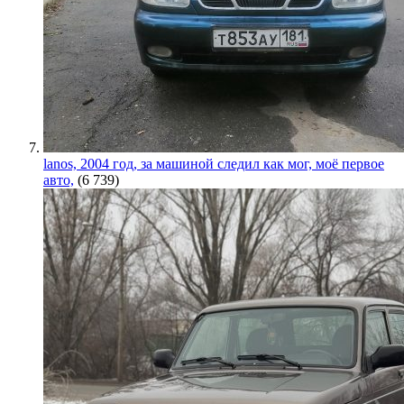
lanos, 2004 год, за машиной следил как мог, моё первое
авто,
(6 739)