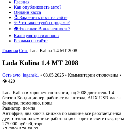
Главная
Как опубликовать авто?
Онлайн касса
🔝 Закрепить пост на сайте
✨ Что такое турбо продажа?
👁️Что такое Вовлеченность?
Калькулятор символов
Реклама на сайте
Главная
Сеть
Lada Kalina 1.4 МТ 2008
Lada Kalina 1.4 МТ 2008
Сеть
avto_lugansk1
•
03.05.2025
•
Комментарии отключены
•
👁
420
Lada Kalina в хорошем состоянии,год 2008 двигатель 1.4
бензин Кондиционер, работает,магнитола, AUX USB масла
фильтра, поменяно, новы
Радиатор, помпа
Антифриз, два ключа книжка по машине,все работает,печка
дует стеклоподъемники работают,все горит и светиться, цена
275.000 рублей, торг
+7 (959) 576-58-22