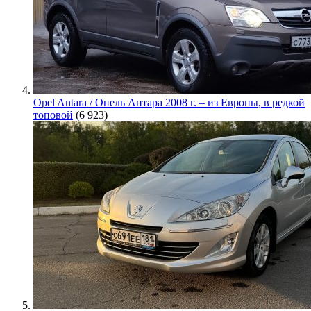
Opel Antara / Опель Антара 2008 г. – из Европы, в редкой
топовой
(6 923)