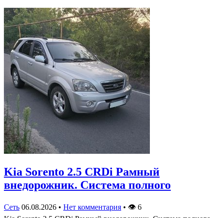
Kia Sorento 2.5 CRDi Рамный
внедорожник. Система полного
Сеть
06.08.2026
•
Нет комментария
•
👁
6