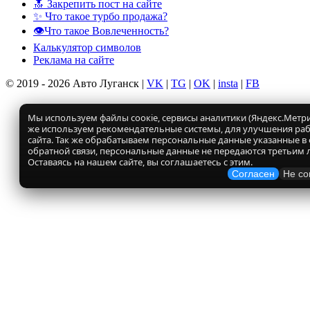
🔝 Закрепить пост на сайте
✨ Что такое турбо продажа?
👁️Что такое Вовлеченность?
Калькулятор символов
Реклама на сайте
© 2019 - 2026 Авто Луганск |
VK
|
TG
|
OK
|
insta
|
FB
Мы используем файлы соокіе, сервисы аналитики (Яндекс.Метрик
же используем рекомендательные системы, для улучшения ра
сайта. Так же обрабатываем персональные данные указанные в
обратной связи, персональные данные не передаются третьим 
Оставаясь на нашем сайте, вы соглашаетесь с этим.
Согласен
Не со