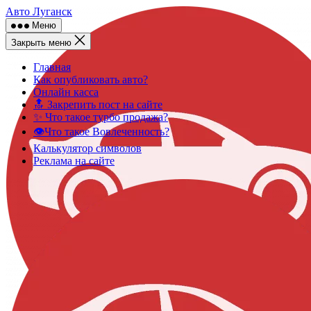
Skip
Авто Луганск
to
Меню
content
Закрыть меню
Главная
Как опубликовать авто?
Онлайн касса
🔝 Закрепить пост на сайте
✨ Что такое турбо продажа?
👁️Что такое Вовлеченность?
Калькулятор символов
Реклама на сайте