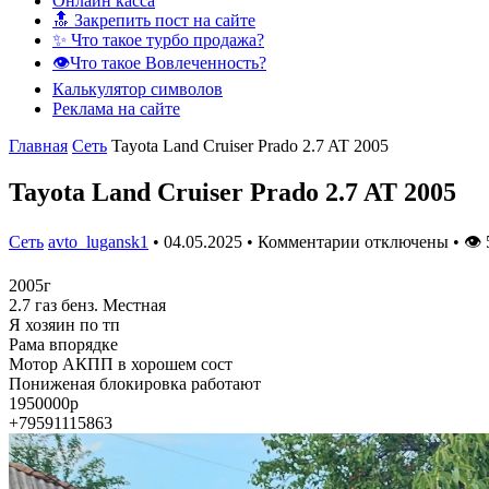
Онлайн касса
🔝 Закрепить пост на сайте
✨ Что такое турбо продажа?
👁️Что такое Вовлеченность?
Калькулятор символов
Реклама на сайте
Главная
Сеть
Tayota Land Cruiser Prado 2.7 AT 2005
Tayota Land Cruiser Prado 2.7 AT 2005
Сеть
avto_lugansk1
•
04.05.2025
•
Комментарии отключены
•
👁
2005г
2.7 газ бенз. Местная
Я хозяин по тп
Рама впорядке
Мотор АКПП в хорошем сост
Пониженая блокировка работают
1950000р
+79591115863