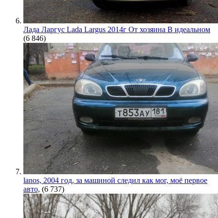
Лада Ларгус Lada Largus 2014г От хозяина В идеальном
(6 846)
lanos, 2004 год, за машиной следил как мог, моё первое
авто,
(6 737)