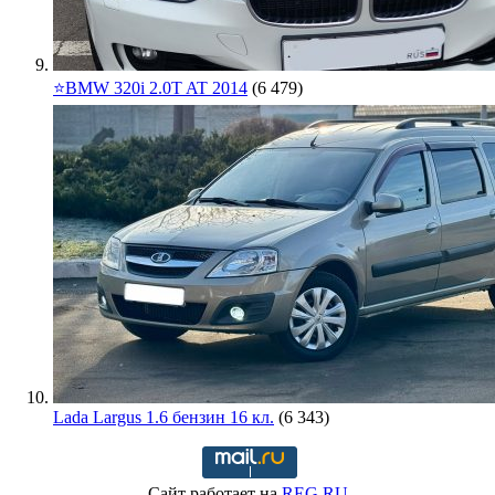
⭐️BMW 320i 2.0T AT 2014
(6 479)
Lada Largus 1.6 бензин 16 кл.
(6 343)
Сайт работает на
REG.RU