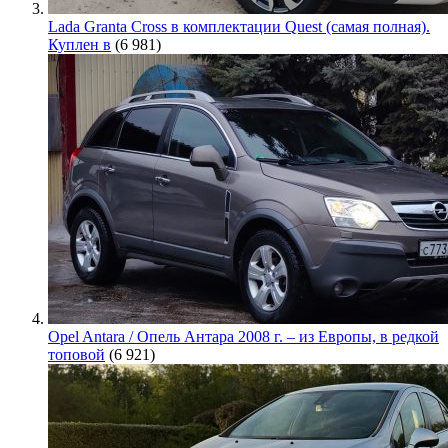
Lada Granta Cross в комплектации Quest (самая полная).
Куплен в
(6 981)
Opel Antara / Опель Антара 2008 г. – из Европы, в редкой
топовой
(6 921)