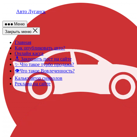
Skip
to
Авто Луганск
content
Меню
Закрыть меню
Главная
Как опубликовать авто?
Онлайн касса
🔝 Закрепить пост на сайте
✨ Что такое турбо продажа?
👁️Что такое Вовлеченность?
Калькулятор символов
Реклама на сайте