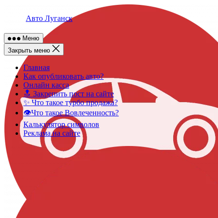
Skip
to
Авто Луганск
content
Меню
Закрыть меню
Главная
Как опубликовать авто?
Онлайн касса
🔝 Закрепить пост на сайте
✨ Что такое турбо продажа?
👁️Что такое Вовлеченность?
Калькулятор символов
Реклама на сайте