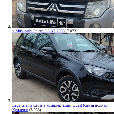
✨Mitsubishi Pajero 3.8 AT 2008
(7 073)
Lada Granta Cross в комплектации Quest (самая полная).
Куплен в
(6 988)