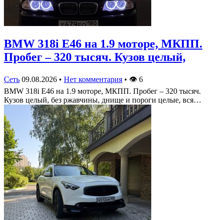
BMW 318i E46 на 1.9 моторе, МКПП.
Пробег – 320 тысяч. Кузов целый,
Сеть
09.08.2026
•
Нет комментария
•
👁
6
BMW 318i E46 на 1.9 моторе, МКПП. Пробег – 320 тысяч.
Кузов целый, без ржавчины, днище и пороги целые, вся…