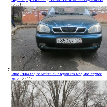
(6 851)
lanos, 2004 год, за машиной следил как мог, моё первое
авто,
(6 744)