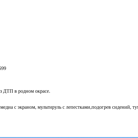
599
ез ДТП в родном окрасе.
медиа с экраном, мультируль с лепестками,подогрев сидений, ту