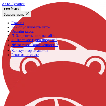
Skip
Авто Луганск
to
Меню
content
Закрыть меню
Главная
Как опубликовать авто?
Онлайн касса
🔝 Закрепить пост на сайте
✨ Что такое турбо продажа?
👁️Что такое Вовлеченность?
Калькулятор символов
Реклама на сайте