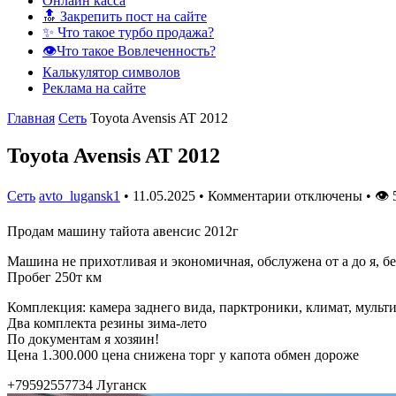
Онлайн касса
🔝 Закрепить пост на сайте
✨ Что такое турбо продажа?
👁️Что такое Вовлеченность?
Калькулятор символов
Реклама на сайте
Главная
Сеть
Toyota Avensis AT 2012
Toyota Avensis AT 2012
Сеть
avto_lugansk1
•
11.05.2025
•
Комментарии отключены
•
👁
Продам машину тайота авенсис 2012г
Машина не прихотливая и экономичная, обслужена от а до я, б
Пробег 250т км
Комплекция: камера заднего вида, парктроники, климат, мульти
Два комплекта резины зима-лето
По документам я хозяин!
Цена 1.300.000 цена снижена торг у капота обмен дороже
+79592557734 Луганск