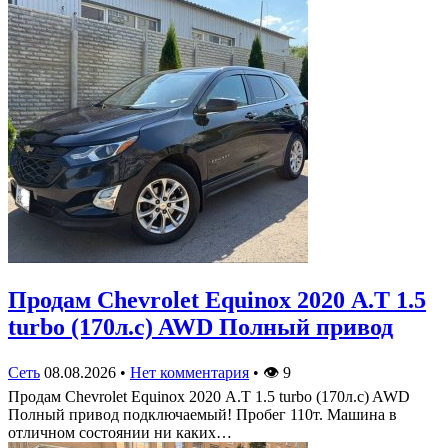
Продам Chevrolet Equinox 2020 А.Т 1.5
turbo (170л.с) AWD Полный привод
Сеть
08.08.2026
•
Нет комментария
•
👁
9
Продам Chevrolet Equinox 2020 А.Т 1.5 turbo (170л.с) AWD
Полный привод подключаемый! Пробег 110т. Машина в
отличном состоянии ни каких…