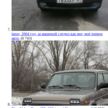
lanos, 2004 год, за машиной следил как мог, моё первое
авто,
(6 743)