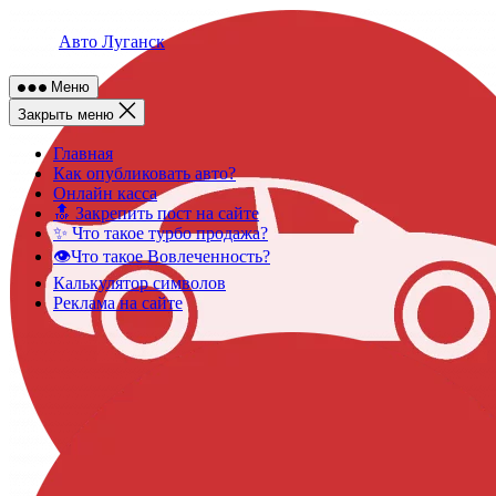
Skip
to
Авто Луганск
content
Меню
Закрыть меню
Главная
Как опубликовать авто?
Онлайн касса
🔝 Закрепить пост на сайте
✨ Что такое турбо продажа?
👁️Что такое Вовлеченность?
Калькулятор символов
Реклама на сайте