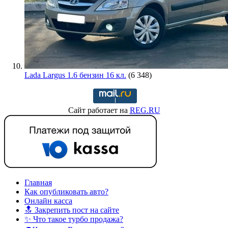
Lada Largus 1.6 бензин 16 кл.
(6 348)
Сайт работает на
REG.RU
Главная
Как опубликовать авто?
Онлайн касса
🔝 Закрепить пост на сайте
✨ Что такое турбо продажа?