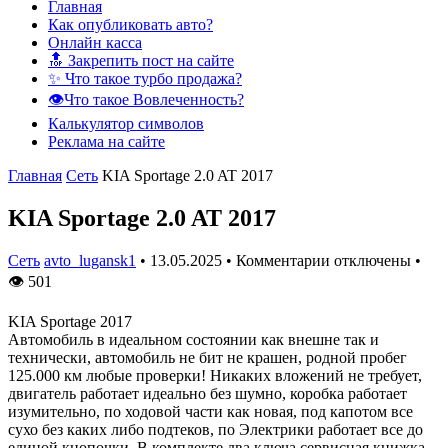
Главная
Как опубликовать авто?
Онлайн касса
🔝 Закрепить пост на сайте
✨ Что такое турбо продажа?
👁️Что такое Вовлеченность?
Калькулятор символов
Реклама на сайте
Главная
Сеть
KIA Sportage 2.0 AT 2017
KIA Sportage 2.0 AT 2017
Сеть
avto_lugansk1
•
13.05.2025
•
Комментарии отключены
•
👁
501
KIA Sportage 2017
Автомобиль в идеальном состоянии как внешне так и
технически, автомобиль не бит не крашен, родной пробег
125.000 км любые проверки! Никаких вложений не требует,
двигатель работает идеально без шумно, коробка работает
изумительно, по ходовой части как новая, под капотом все
сухо без каких либо подтеков, по Электрики работает все до
единой кнопочки. В комплекте два ключа сервисная книжка,