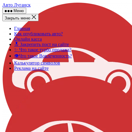
Skip
Авто Луганск
to
Меню
content
Закрыть меню
Главная
Как опубликовать авто?
Онлайн касса
🔝 Закрепить пост на сайте
✨ Что такое турбо продажа?
👁️Что такое Вовлеченность?
Калькулятор символов
Реклама на сайте