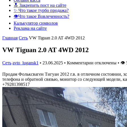
Онлайн касса
🔝 Закрепить пост на сайте
✨ Что такое турбо продажа?
👁️Что такое Вовлеченность?
Калькулятор символов
Реклама на сайте
Главная
Сеть
VW Tiguan 2.0 AT 4WD 2012
VW Tiguan 2.0 AT 4WD 2012
Сеть
avto_lugansk1
•
23.06.2025
•
Комментарии отключены
•
👁
Продам Фольксваген Тигуан 2012 г.в. в отличном состоянии, х
телефона и обратной связью, монитор со следующей модели, кам
+79281398517