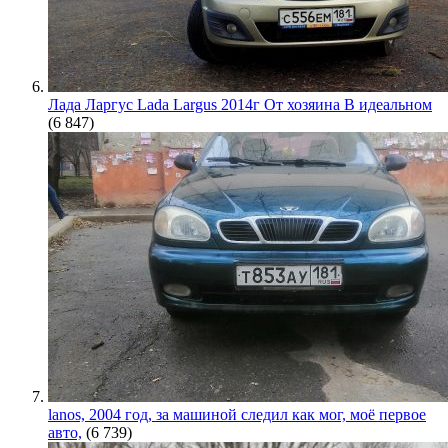
Лада Ларгус Lada Largus 2014г От хозяина В идеальном
(6 847)
lanos, 2004 год, за машиной следил как мог, моё первое
авто,
(6 739)