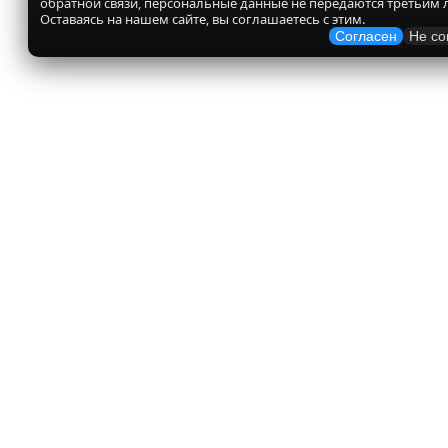
обратной связи, персональные данные не передаются третьим 
Оставаясь на нашем сайте, вы соглашаетесь с этим.
Согласен
Не со