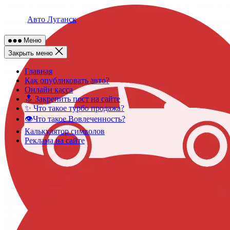
Skip
to
Авто Луганск
content
Меню
Закрыть меню
Главная
Как опубликовать авто?
Онлайн касса
🔝 Закрепить пост на сайте
✨ Что такое турбо продажа?
👁️Что такое Вовлеченность?
Калькулятор символов
Реклама на сайте