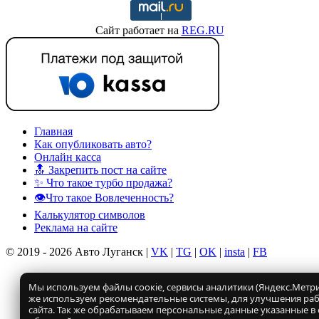
Сайт работает на
REG.RU
Главная
Как опубликовать авто?
Онлайн касса
🔝 Закрепить пост на сайте
✨ Что такое турбо продажа?
👁️Что такое Вовлеченность?
Калькулятор символов
Реклама на сайте
© 2019 - 2026 Авто Луганск |
VK
|
TG
|
OK
|
insta
|
FB
Мы используем файлы соокіе, сервисы аналитики (Яндекс.Метрик
же используем рекомендательные системы, для улучшения ра
сайта. Так же обрабатываем персональные данные указанные в