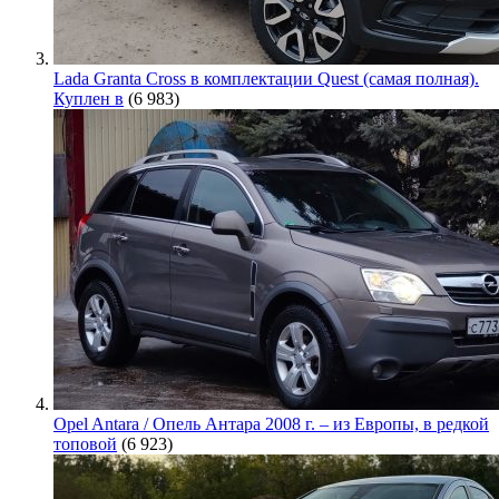
Lada Granta Cross в комплектации Quest (самая полная).
Куплен в
(6 983)
Opel Antara / Опель Антара 2008 г. – из Европы, в редкой
топовой
(6 923)