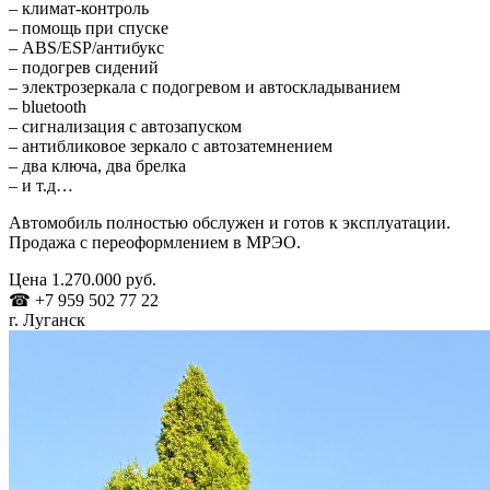
– климат-контроль
– помощь при спуске
– ABS/ESP/антибукс
– подогрев сидений
– электрозеркала с подогревом и автоскладыванием
– bluetooth
– сигнализация с автозапуском
– антибликовое зеркало с автозатемнением
– два ключа, два брелка
– и т.д…
Автомобиль полностью обслужен и готов к эксплуатации.
Продажа с переоформлением в МРЭО.
Цена 1.270.000 руб.
☎ +7 959 502 77 22
г. Луганск