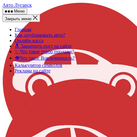
Skip
Авто Луганск
to
Меню
content
Закрыть меню
Главная
Как опубликовать авто?
Онлайн касса
🔝 Закрепить пост на сайте
✨ Что такое турбо продажа?
👁️Что такое Вовлеченность?
Калькулятор символов
Реклама на сайте