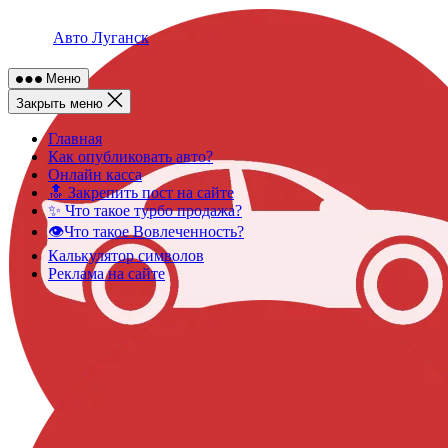
Skip
to
Авто Луганск
content
Меню
Закрыть меню
Главная
Как опубликовать авто?
Онлайн касса
🔝 Закрепить пост на сайте
✨ Что такое турбо продажа?
👁️Что такое Вовлеченность?
Калькулятор символов
Реклама на сайте