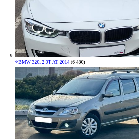
⭐️BMW 320i 2.0T AT 2014
(6 480)