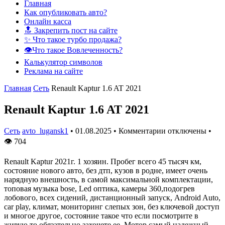
Главная
Как опубликовать авто?
Онлайн касса
🔝 Закрепить пост на сайте
✨ Что такое турбо продажа?
👁️Что такое Вовлеченность?
Калькулятор символов
Реклама на сайте
Главная
Сеть
Renault Kaptur 1.6 AT 2021
Renault Kaptur 1.6 AT 2021
Сеть
avto_lugansk1
•
01.08.2025
•
Комментарии отключены
•
👁
704
Renault Kaptur 2021г. 1 хозяин. Пробег всего 45 тысяч км,
состояние нового авто, без дтп, кузов в родне, имеет очень
нарядную внешность, в самой максимальной комплектации,
топовая музыка bose, Led оптика, камеры 360,подогрев
лобового, всех сидений, дистанционный запуск, Android Auto,
car play, климат, мониторинг слепых зон, без ключевой доступ
и многое другое, состояние такое что если посмотрите в
живую то обязательно захочете ее. Мотор самый надежный