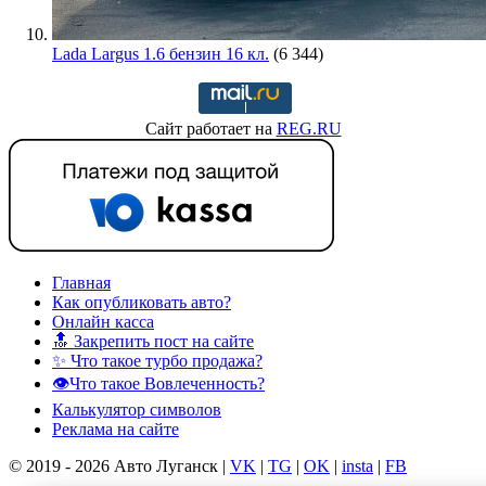
Lada Largus 1.6 бензин 16 кл.
(6 344)
Сайт работает на
REG.RU
Главная
Как опубликовать авто?
Онлайн касса
🔝 Закрепить пост на сайте
✨ Что такое турбо продажа?
👁️Что такое Вовлеченность?
Калькулятор символов
Реклама на сайте
© 2019 - 2026 Авто Луганск |
VK
|
TG
|
OK
|
insta
|
FB