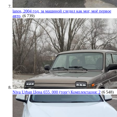
lanos, 2004 год, за машиной следил как мог, моё первое
авто,
(6 739)
Niva Urban Цена 655. 000 (торг) Комплектация: 2
(6 548)