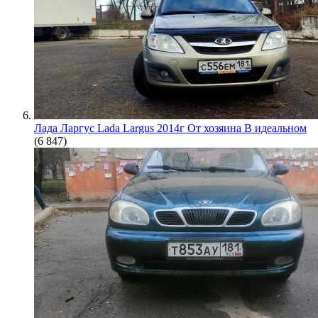
Лада Ларгус Lada Largus 2014г От хозяина В идеальном
(6 847)