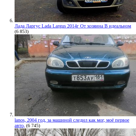
Лада Ларгус Lada Largus 2014г От хозяина В идеальном
(6 853)
lanos, 2004 год, за машиной следил как мог, моё первое
авто,
(6 745)