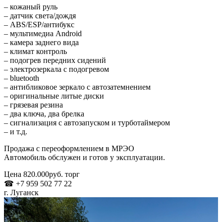
– кожаный руль
– датчик света/дождя
– ABS/ESP/антибукс
– мультимедиа Android
– камера заднего вида
– климат контроль
– подогрев передних сидений
– электрозеркала с подогревом
– bluetooth
– антибликовое зеркало с автозатемнением
– оригинальные литые диски
– грязевая резина
– два ключа, два брелка
– сигнализация с автозапуском и турботаймером
– и т.д.
Продажа с переоформлением в МРЭО
Автомобиль обслужен и готов у эксплуатации.
Цена 820.000руб. торг
☎ +7 959 502 77 22
г. Луганск