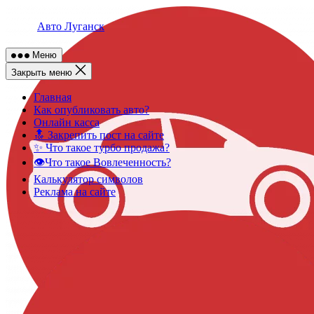
Skip
to
Авто Луганск
content
Меню
Закрыть меню
Главная
Как опубликовать авто?
Онлайн касса
🔝 Закрепить пост на сайте
✨ Что такое турбо продажа?
👁️Что такое Вовлеченность?
Калькулятор символов
Реклама на сайте