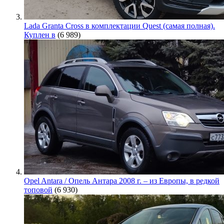
Lada Granta Cross в комплектации Quest (самая полная).
Куплен в
(6 989)
Opel Antara / Опель Антара 2008 г. – из Европы, в редкой
топовой
(6 930)