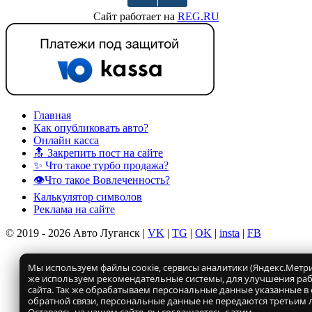
Сайт работает на
REG.RU
Главная
Как опубликовать авто?
Онлайн касса
🔝 Закрепить пост на сайте
✨ Что такое турбо продажа?
👁️Что такое Вовлеченность?
Калькулятор символов
Реклама на сайте
© 2019 - 2026 Авто Луганск |
VK
|
TG
|
OK
|
insta
|
FB
Мы используем файлы соокіе, сервисы аналитики (Яндекс.Метрик
же используем рекомендательные системы, для улучшения ра
сайта. Так же обрабатываем персональные данные указанные в
обратной связи, персональные данные не передаются третьим 