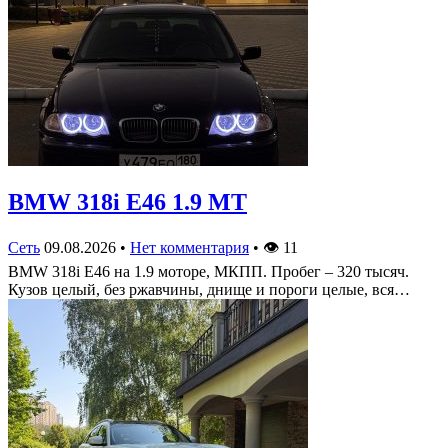
BMW 318i E46 1.9 MT
Сеть
09.08.2026
•
Нет комментария
•
👁
11
BMW 318i E46 на 1.9 моторе, МКПП. Пробег – 320 тысяч.
Кузов целый, без ржавчины, днище и пороги целые, вся…