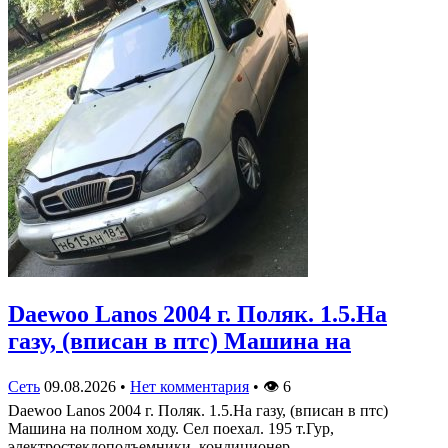
Daewoo Lanos 2004 г. Поляк. 1.5.На
газу, (вписан в птс) Машина на
Сеть
09.08.2026
•
Нет комментария
•
👁
6
Daewoo Lanos 2004 г. Поляк. 1.5.На газу, (вписан в птс)
Машина на полном ходу. Сел поехал. 195 т.Гур,
электростеклоподъемники, кондиционер…