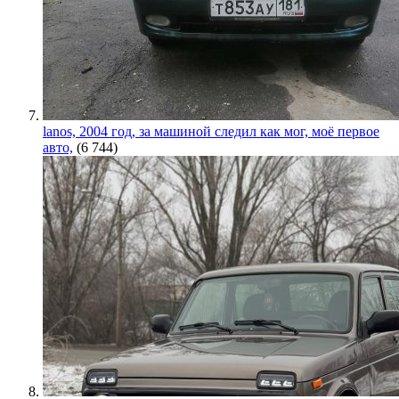
lanos, 2004 год, за машиной следил как мог, моё первое
авто,
(6 744)