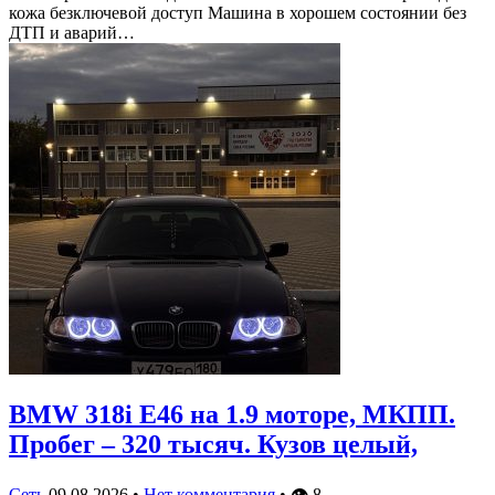
кожа безключевой доступ Машина в хорошем состоянии без
ДТП и аварий…
BMW 318i E46 на 1.9 моторе, МКПП.
Пробег – 320 тысяч. Кузов целый,
Сеть
09.08.2026
•
Нет комментария
•
👁
8