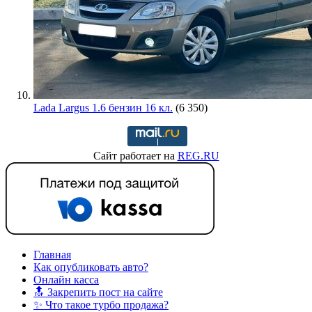
Lada Largus 1.6 бензин 16 кл.
(6 350)
Сайт работает на
REG.RU
Главная
Как опубликовать авто?
Онлайн касса
🔝 Закрепить пост на сайте
✨ Что такое турбо продажа?