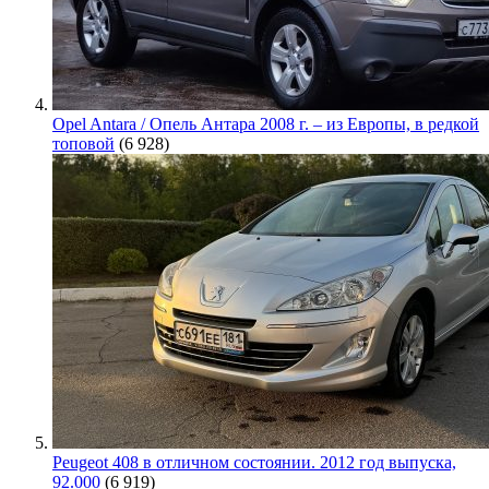
Opel Antara / Опель Антара 2008 г. – из Европы, в редкой
топовой
(6 928)
Peugeot 408 в отличном состоянии. 2012 год выпуска,
92.000
(6 919)