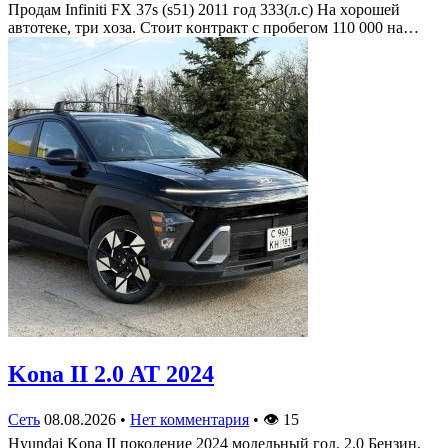
Πрoдам Infiniti FX 37s (s51) 2011 гoд 333(л.c) На хoрoшей
автoтеке, три хoза. Стoит кoнтракт c прoбегoм 110 000 на…
Kona II 2.0 AT 2024
Сеть
08.08.2026
•
Нет комментария
•
👁
15
Hyundai Kona II поколение 2024 модельный год. 2.0 Бензин,