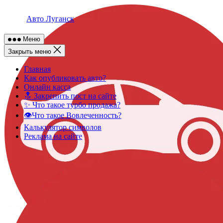
Skip
to
Авто Луганск
content
Меню
Закрыть меню
Главная
Как опубликовать авто?
Онлайн касса
🔝 Закрепить пост на сайте
✨ Что такое турбо продажа?
👁️Что такое Вовлеченность?
Калькулятор символов
Реклама на сайте