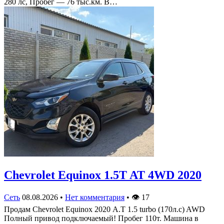
280 лс, Пробег — 76 тыс.км. В…
Chevrolet Equinox 1.5T AT 4WD 2020
Сеть
08.08.2026
•
Нет комментария
•
👁
17
Продам Chevrolet Equinox 2020 А.Т 1.5 turbo (170л.с) AWD
Полный привод подключаемый! Пробег 110т. Машина в