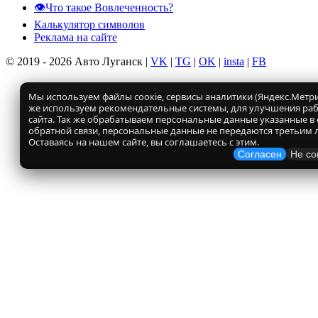
👁️Что такое Вовлеченность?
Калькулятор символов
Реклама на сайте
© 2019 - 2026 Авто Луганск |
VK
|
TG
|
OK
|
insta
|
FB
Мы используем файлы соокіе, сервисы аналитики (Яндекс.Метрик
же используем рекомендательные системы, для улучшения ра
сайта. Так же обрабатываем персональные данные указанные в
обратной связи, персональные данные не передаются третьим 
Оставаясь на нашем сайте, вы соглашаетесь с этим.
Согласен
Не со