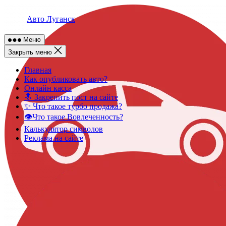
Skip
to
Авто Луганск
content
Меню
Закрыть меню
Главная
Как опубликовать авто?
Онлайн касса
🔝 Закрепить пост на сайте
✨ Что такое турбо продажа?
👁️Что такое Вовлеченность?
Калькулятор символов
Реклама на сайте