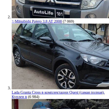
✨Mitsubishi Pajero 3.8 AT 2008
(7 069)
Lada Granta Cross в комплектации Quest (самая полная).
Куплен в
(6 984)