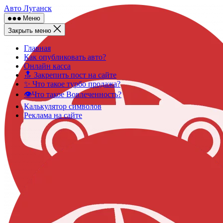
Skip
Авто Луганск
to
Меню
content
Закрыть меню
Главная
Как опубликовать авто?
Онлайн касса
🔝 Закрепить пост на сайте
✨ Что такое турбо продажа?
👁️Что такое Вовлеченность?
Калькулятор символов
Реклама на сайте