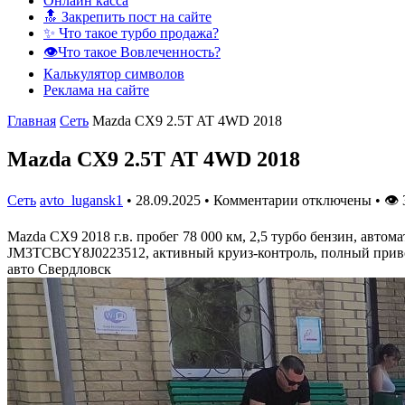
Онлайн касса
🔝 Закрепить пост на сайте
✨ Что такое турбо продажа?
👁️Что такое Вовлеченность?
Калькулятор символов
Реклама на сайте
Главная
Сеть
Mazda CX9 2.5T AT 4WD 2018
Mazda CX9 2.5T AT 4WD 2018
Сеть
avto_lugansk1
•
28.09.2025
•
Комментарии отключены
•
👁
Mazda CX9 2018 г.в. пробег 78 000 км, 2,5 турбо бензин, автома
JM3TCBCY8J0223512, активный круиз-контроль, полный привод, 
авто Свердловск