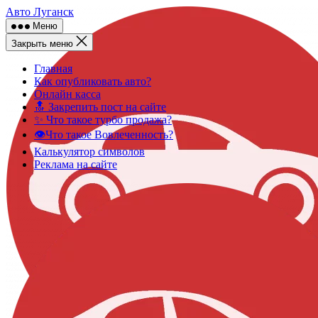
Skip
Авто Луганск
to
Меню
content
Закрыть меню
Главная
Как опубликовать авто?
Онлайн касса
🔝 Закрепить пост на сайте
✨ Что такое турбо продажа?
👁️Что такое Вовлеченность?
Калькулятор символов
Реклама на сайте