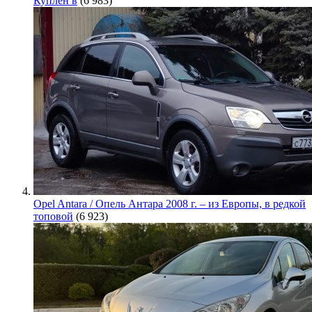
Куплен в
(6 983)
Opel Antara / Опель Антара 2008 г. – из Европы, в редкой
топовой
(6 923)