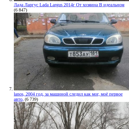
Лада Ларгус Lada Largus 2014г От хозяина В идеальном
(6 847)
lanos, 2004 год, за машиной следил как мог, моё первое
авто,
(6 739)