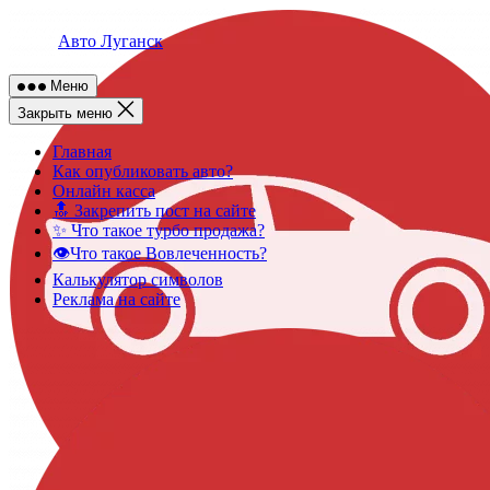
Skip
to
Авто Луганск
content
Меню
Закрыть меню
Главная
Как опубликовать авто?
Онлайн касса
🔝 Закрепить пост на сайте
✨ Что такое турбо продажа?
👁️Что такое Вовлеченность?
Калькулятор символов
Реклама на сайте