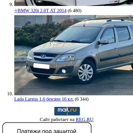
⭐️BMW 320i 2.0T AT 2014
(6 480)
Lada Largus 1.6 бензин 16 кл.
(6 344)
Сайт работает на
REG.RU