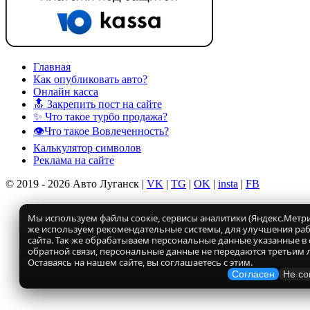
Главная
Как опубликовать авто?
Онлайн касса
🔝 Закрепить пост на сайте
✨ Что такое турбо продажа?
👁️Что такое Вовлеченность?
Калькулятор символов
Реклама на сайте
© 2019 - 2026 Авто Луганск |
VK
|
TG
|
OK
|
insta
|
FB
Мы используем файлы соокіе, сервисы аналитики (Яндекс.Метрик
же используем рекомендательные системы, для улучшения ра
сайта. Так же обрабатываем персональные данные указанные в
обратной связи, персональные данные не передаются третьим 
Оставаясь на нашем сайте, вы соглашаетесь с этим.
Согласен
Не со