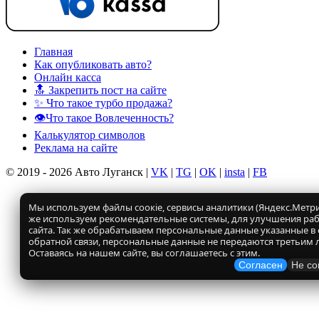
Главная
Как опубликовать авто?
Онлайн касса
🔝 Закрепить пост на сайте
✨ Что такое турбо продажа?
👁️Что такое Вовлеченность?
Калькулятор символов
Реклама на сайте
© 2019 - 2026 Авто Луганск |
VK
|
TG
|
OK
|
insta
|
FB
Мы используем файлы соокіе, сервисы аналитики (Яндекс.Метрик
же используем рекомендательные системы, для улучшения ра
сайта. Так же обрабатываем персональные данные указанные в
обратной связи, персональные данные не передаются третьим 
Оставаясь на нашем сайте, вы соглашаетесь с этим.
Согласен
Не со