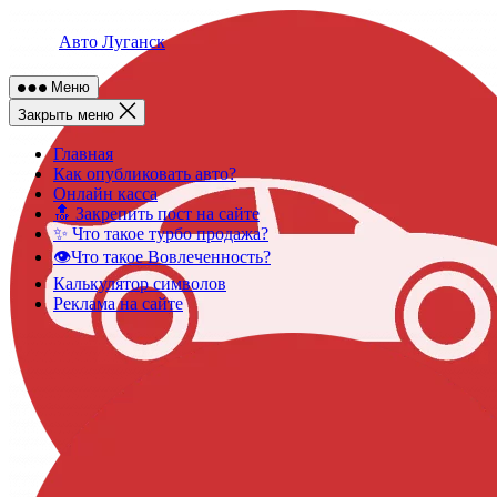
Skip
to
Авто Луганск
content
Меню
Закрыть меню
Главная
Как опубликовать авто?
Онлайн касса
🔝 Закрепить пост на сайте
✨ Что такое турбо продажа?
👁️Что такое Вовлеченность?
Калькулятор символов
Реклама на сайте