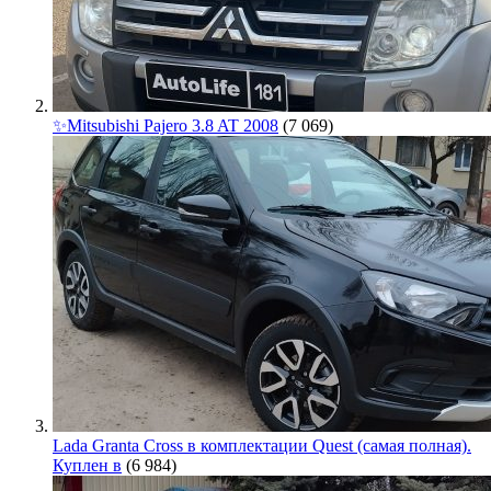
✨Mitsubishi Pajero 3.8 AT 2008
(7 069)
Lada Granta Cross в комплектации Quest (самая полная).
Куплен в
(6 984)