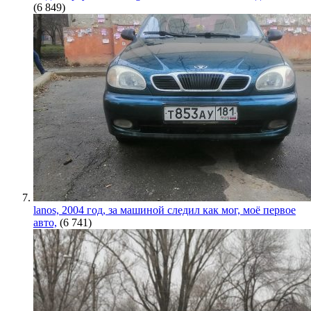
(6 849)
lanos, 2004 год, за машиной следил как мог, моё первое
авто,
(6 741)