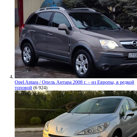
Opel Antara / Опель Антара 2008 г. – из Европы, в редкой
топовой
(6 924)