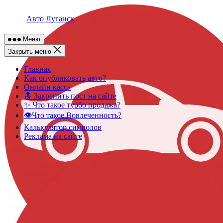
Skip
to
Авто Луганск
content
Меню
Закрыть меню
Главная
Как опубликовать авто?
Онлайн касса
🔝 Закрепить пост на сайте
✨ Что такое турбо продажа?
👁️Что такое Вовлеченность?
Калькулятор символов
Реклама на сайте