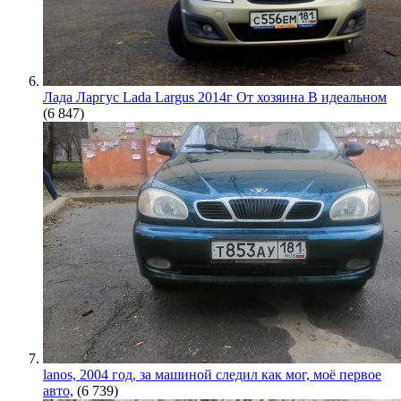
Лада Ларгус Lada Largus 2014г От хозяина В идеальном
(6 847)
lanos, 2004 год, за машиной следил как мог, моё первое
авто,
(6 739)