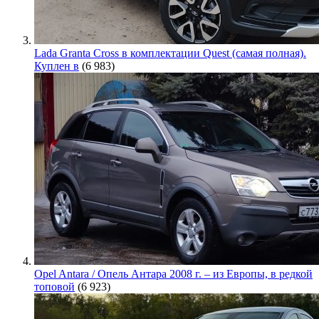
Lada Granta Cross в комплектации Quest (самая полная).
Куплен в
(6 983)
Opel Antara / Опель Антара 2008 г. – из Европы, в редкой
топовой
(6 923)