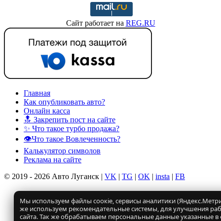
Сайт работает на
REG.RU
Главная
Как опубликовать авто?
Онлайн касса
🔝 Закрепить пост на сайте
✨ Что такое турбо продажа?
👁️Что такое Вовлеченность?
Калькулятор символов
Реклама на сайте
© 2019 - 2026 Авто Луганск |
VK
|
TG
|
OK
|
insta
|
FB
Мы используем файлы соокіе, сервисы аналитики (Яндекс.Метрик
же используем рекомендательные системы, для улучшения ра
сайта. Так же обрабатываем персональные данные указанные в