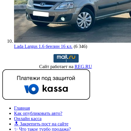
Lada Largus 1.6 бензин 16 кл.
(6 346)
Сайт работает на
REG.RU
Главная
Как опубликовать авто?
Онлайн касса
🔝 Закрепить пост на сайте
✨ Что такое турбо продажа?