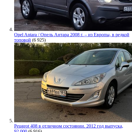
Opel Antara / Опель Антара 2008 г. – из Европы, в редкой
топовой
(6 925)
Peugeot 408 в отличном состоянии. 2012 год выпуска,
92.000
(6 916)