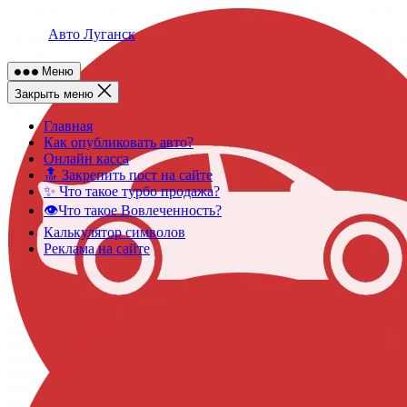
Skip
to
Авто Луганск
content
Меню
Закрыть меню
Главная
Как опубликовать авто?
Онлайн касса
🔝 Закрепить пост на сайте
✨ Что такое турбо продажа?
👁️Что такое Вовлеченность?
Калькулятор символов
Реклама на сайте