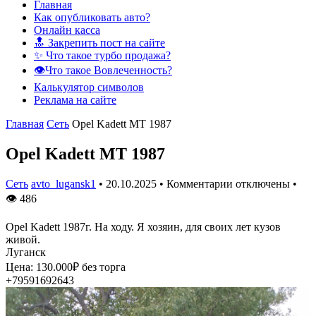
Главная
Как опубликовать авто?
Онлайн касса
🔝 Закрепить пост на сайте
✨ Что такое турбо продажа?
👁️Что такое Вовлеченность?
Калькулятор символов
Реклама на сайте
Главная
Сеть
Opel Kadett МТ 1987
Opel Kadett МТ 1987
Сеть
avto_lugansk1
•
20.10.2025
•
Комментарии отключены
•
👁
486
Opel Kadett 1987г. На ходу. Я хозяин, для своих лет кузов
живой.
Луганск
Цена: 130.000₽ без торга
+79591692643