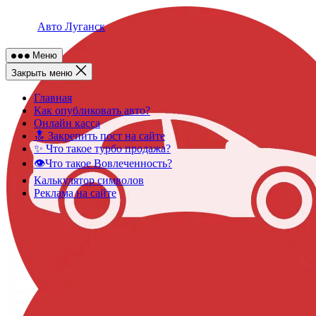
Skip
to
Авто Луганск
content
Меню
Закрыть меню
Главная
Как опубликовать авто?
Онлайн касса
🔝 Закрепить пост на сайте
✨ Что такое турбо продажа?
👁️Что такое Вовлеченность?
Калькулятор символов
Реклама на сайте