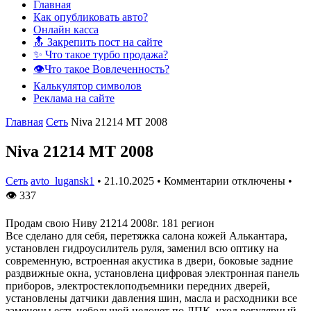
Главная
Как опубликовать авто?
Онлайн касса
🔝 Закрепить пост на сайте
✨ Что такое турбо продажа?
👁️Что такое Вовлеченность?
Калькулятор символов
Реклама на сайте
Главная
Сеть
Niva 21214 MT 2008
Niva 21214 MT 2008
Сеть
avto_lugansk1
•
21.10.2025
•
Комментарии отключены
•
👁
337
Продам свою Ниву 21214 2008г. 181 регион
Все сделано для себя, перетяжка салона кожей Алькантара,
установлен гидроусилитель руля, заменил всю оптику на
современную, встроенная акустика в двери, боковые задние
раздвижные окна, установлена цифровая электронная панель
приборов, электростеклоподъемники передних дверей,
установлены датчики давления шин, масла и расходники все
заменены,есть небольшой недочет по ЛПК, уход регулярный,