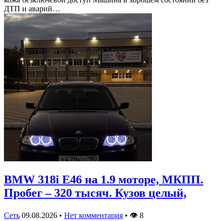
ДТП и аварий…
BMW 318i E46 на 1.9 моторе, МКПП.
Пробег – 320 тысяч. Кузов целый,
Сеть
09.08.2026
•
Нет комментария
•
👁
8