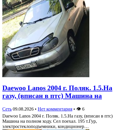
Daewoo Lanos 2004 г. Поляк. 1.5.На
газу, (вписан в птс) Машина на
Сеть
09.08.2026
•
Нет комментария
•
👁
6
Daewoo Lanos 2004 г. Поляк. 1.5.На газу, (вписан в птс)
Машина на полном ходу. Сел поехал. 195 т.Гур,
электростеклоподъемники, кондиционер…