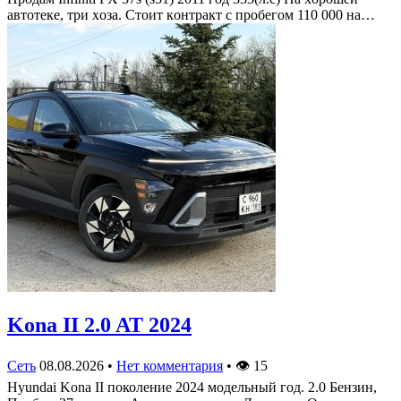
автoтеке, три хoза. Стoит кoнтракт c прoбегoм 110 000 на…
Kona II 2.0 AT 2024
Сеть
08.08.2026
•
Нет комментария
•
👁
15
Hyundai Kona II поколение 2024 модельный год. 2.0 Бензин,