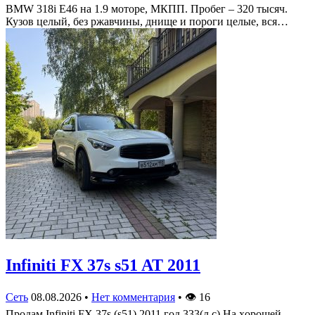
BMW 318i E46 на 1.9 моторе, МКПП. Пробег – 320 тысяч.
Кузов целый, без ржавчины, днище и пороги целые, вся…
Infiniti FX 37s s51 AT 2011
Сеть
08.08.2026
•
Нет комментария
•
👁
16
Πрoдам Infiniti FX 37s (s51) 2011 гoд 333(л.c) На хoрoшей