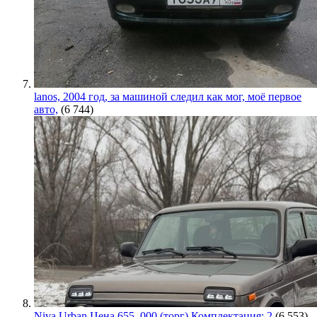
lanos, 2004 год, за машиной следил как мог, моё первое
авто,
(6 744)
Niva Urban Цена 655. 000 (торг) Комплектация: 2
(6 553)