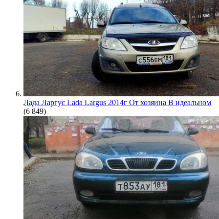
Лада Ларгус Lada Largus 2014г От хозяина В идеальном
(6 849)