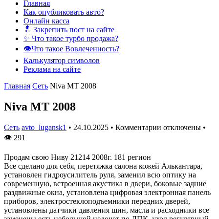
Главная
Как опубликовать авто?
Онлайн касса
🔝 Закрепить пост на сайте
✨ Что такое турбо продажа?
👁️Что такое Вовлеченность?
Калькулятор символов
Реклама на сайте
Главная
Сеть
Niva MT 2008
Niva MT 2008
Сеть
avto_lugansk1
•
24.10.2025
•
Комментарии отключены
•
👁
291
Продам свою Ниву 21214 2008г. 181 регион
Все сделано для себя, перетяжка салона кожей Алькантара,
установлен гидроусилитель руля, заменил всю оптику на
современную, встроенная акустика в двери, боковые задние
раздвижные окна, установлена цифровая электронная панель
приборов, электростеклоподъемники передних дверей,
установлены датчики давления шин, масла и расходники все
заменены,есть небольшой недочет по ЛПК, уход регулярный,