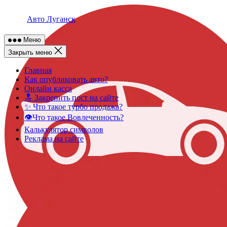
Skip
to
Авто Луганск
content
Меню
Закрыть меню
Главная
Как опубликовать авто?
Онлайн касса
🔝 Закрепить пост на сайте
✨ Что такое турбо продажа?
👁️Что такое Вовлеченность?
Калькулятор символов
Реклама на сайте