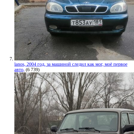
lanos, 2004 год, за машиной следил как мог, моё первое
авто,
(6 739)