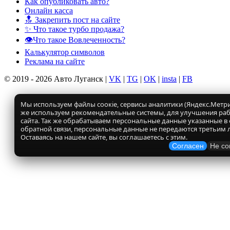
Как опубликовать авто?
Онлайн касса
🔝 Закрепить пост на сайте
✨ Что такое турбо продажа?
👁️Что такое Вовлеченность?
Калькулятор символов
Реклама на сайте
© 2019 - 2026 Авто Луганск |
VK
|
TG
|
OK
|
insta
|
FB
Мы используем файлы соокіе, сервисы аналитики (Яндекс.Метрик
же используем рекомендательные системы, для улучшения ра
сайта. Так же обрабатываем персональные данные указанные в
обратной связи, персональные данные не передаются третьим 
Оставаясь на нашем сайте, вы соглашаетесь с этим.
Согласен
Не со