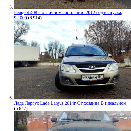
Peugeot 408 в отличном состоянии. 2012 год выпуска,
92.000
(6 914)
Лада Ларгус Lada Largus 2014г От хозяина В идеальном
(6 847)