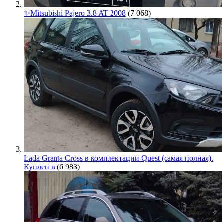
✨Mitsubishi Pajero 3.8 AT 2008
(7 068)
Lada Granta Cross в комплектации Quest (самая полная).
Куплен в
(6 983)