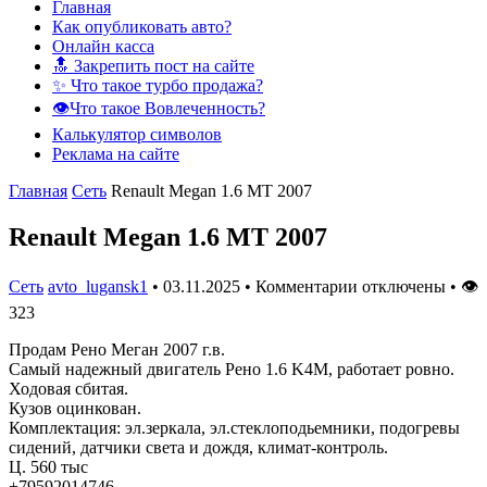
Главная
Как опубликовать авто?
Онлайн касса
🔝 Закрепить пост на сайте
✨ Что такое турбо продажа?
👁️Что такое Вовлеченность?
Калькулятор символов
Реклама на сайте
Главная
Сеть
Renault Megan 1.6 MT 2007
Renault Megan 1.6 MT 2007
Сеть
avto_lugansk1
•
03.11.2025
•
Комментарии отключены
•
👁
323
Продам Рено Меган 2007 г.в.
Самый надежный двигатель Рено 1.6 K4M, работает ровно.
Ходовая сбитая.
Кузов оцинкован.
Комплектация: эл.зеркала, эл.стеклоподьемники, подогревы
сидений, датчики света и дождя, климат-контроль.
Ц. 560 тыс
+79592014746