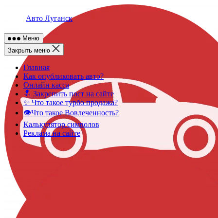
Skip
to
Авто Луганск
content
Меню
Закрыть меню
Главная
Как опубликовать авто?
Онлайн касса
🔝 Закрепить пост на сайте
✨ Что такое турбо продажа?
👁️Что такое Вовлеченность?
Калькулятор символов
Реклама на сайте