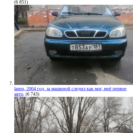
(6 851)
lanos, 2004 год, за машиной следил как мог, моё первое
авто,
(6 743)