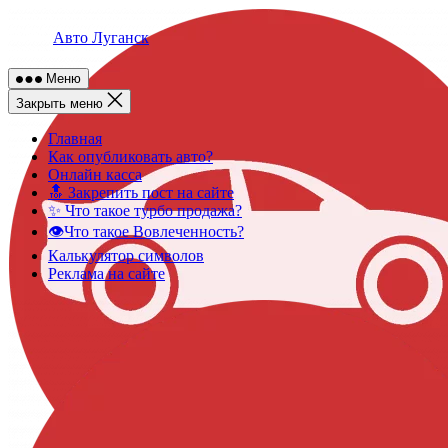
Skip
to
Авто Луганск
content
Меню
Закрыть меню
Главная
Как опубликовать авто?
Онлайн касса
🔝 Закрепить пост на сайте
✨ Что такое турбо продажа?
👁️Что такое Вовлеченность?
Калькулятор символов
Реклама на сайте