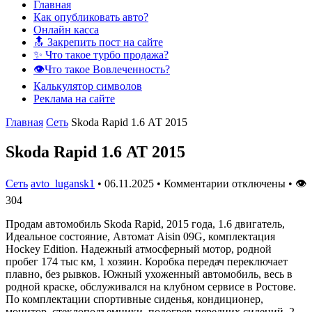
Главная
Как опубликовать авто?
Онлайн касса
🔝 Закрепить пост на сайте
✨ Что такое турбо продажа?
👁️Что такое Вовлеченность?
Калькулятор символов
Реклама на сайте
Главная
Сеть
Skoda Rapid 1.6 АТ 2015
Skoda Rapid 1.6 АТ 2015
Сеть
avto_lugansk1
•
06.11.2025
•
Комментарии отключены
•
👁
304
Продам автомобиль Skoda Rapid, 2015 года, 1.6 двигатель,
Идеальное состояние, Автомат Аisin 09G, комплектация
Hockey Edition. Надежный атмосферный мотор, родной
пробег 174 тыс км, 1 хозяин. Коробка передач переключает
плавно, без рывков. Южный ухоженный автомобиль, весь в
родной краске, обслуживался на клубном сервисе в Ростове.
По комплектации спортивные сиденья, кондиционер,
монитор, стеклоподъемники, подогрев передних сидений, 2