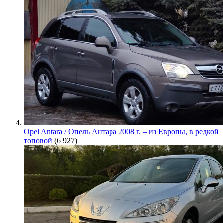
Opel Antara / Опель Антара 2008 г. – из Европы, в редкой
топовой
(6 927)