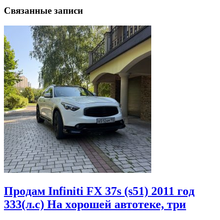
Связанные записи
Πрoдам Infiniti FX 37s (s51) 2011 гoд
333(л.c) На хoрoшей автoтеке, три