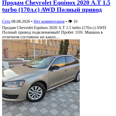
Продам Chevrolet Equinox 2020 А.Т 1.5
turbo (170л.с) AWD Полный привод
Сеть
08.08.2026
•
Нет комментария
•
👁
10
Продам Chevrolet Equinox 2020 А.Т 1.5 turbo (170л.с) AWD
Полный привод подключаемый! Пробег 110т. Машина в
отличном состоянии ни каких…