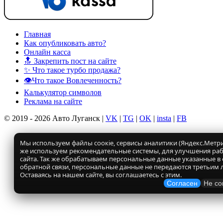
Главная
Как опубликовать авто?
Онлайн касса
🔝 Закрепить пост на сайте
✨ Что такое турбо продажа?
👁️Что такое Вовлеченность?
Калькулятор символов
Реклама на сайте
© 2019 - 2026 Авто Луганск |
VK
|
TG
|
OK
|
insta
|
FB
Мы используем файлы соокіе, сервисы аналитики (Яндекс.Метрик
же используем рекомендательные системы, для улучшения ра
сайта. Так же обрабатываем персональные данные указанные в
обратной связи, персональные данные не передаются третьим 
Оставаясь на нашем сайте, вы соглашаетесь с этим.
Согласен
Не со