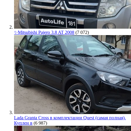
✨Mitsubishi Pajero 3.8 AT 2008
(7 072)
Lada Granta Cross в комплектации Quest (самая полная).
Куплен в
(6 987)