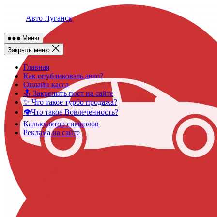
Skip
to
Авто Луганск
content
Меню
Закрыть меню
Главная
Как опубликовать авто?
Онлайн касса
🔝 Закрепить пост на сайте
✨ Что такое турбо продажа?
👁️Что такое Вовлеченность?
Калькулятор символов
Реклама на сайте