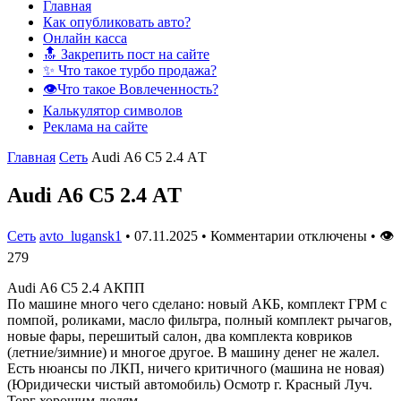
Главная
Как опубликовать авто?
Онлайн касса
🔝 Закрепить пост на сайте
✨ Что такое турбо продажа?
👁️Что такое Вовлеченность?
Калькулятор символов
Реклама на сайте
Главная
Сеть
Audi А6 С5 2.4 АT
Audi А6 С5 2.4 АT
Сеть
avto_lugansk1
•
07.11.2025
•
Комментарии отключены
•
👁
279
Audi А6 С5 2.4 АКПП
По машине много чего сделано: новый АКБ, комплект ГРМ с
помпой, роликами, масло фильтра, полный комплект рычагов,
новые фары, перешитый салон, два комплекта ковриков
(летние/зимние) и многое другое. В машину денег не жалел.
Есть нюансы по ЛКП, ничего критичного (машина не новая)
(Юридически чистый автомобиль) Осмотр г. Красный Луч.
Торг хорошим людям.