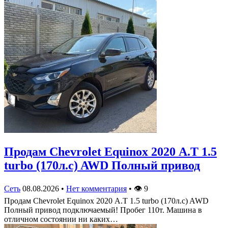
Продам Chevrolet Equinox 2020 А.Т 1.5
turbo (170л.с) AWD Полный привод
Сеть
08.08.2026
•
Нет комментария
•
👁
9
Продам Chevrolet Equinox 2020 А.Т 1.5 turbo (170л.с) AWD
Полный привод подключаемый! Пробег 110т. Машина в
отличном состоянии ни каких…