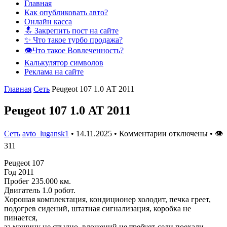
Главная
Как опубликовать авто?
Онлайн касса
🔝 Закрепить пост на сайте
✨ Что такое турбо продажа?
👁️Что такое Вовлеченность?
Калькулятор символов
Реклама на сайте
Главная
Сеть
Peugeot 107 1.0 АТ 2011
Peugeot 107 1.0 АТ 2011
Сеть
avto_lugansk1
•
14.11.2025
•
Комментарии отключены
•
👁
311
Peugeot 107
Год 2011
Пробег 235.000 км.
Двигатель 1.0 робот.
Хорошая комплектация, кондиционер холодит, печка греет,
подогрев сидений, штатная сигнализация, коробка не
пинается,
за машину не стыдно, вложений не требует-сели поехали.