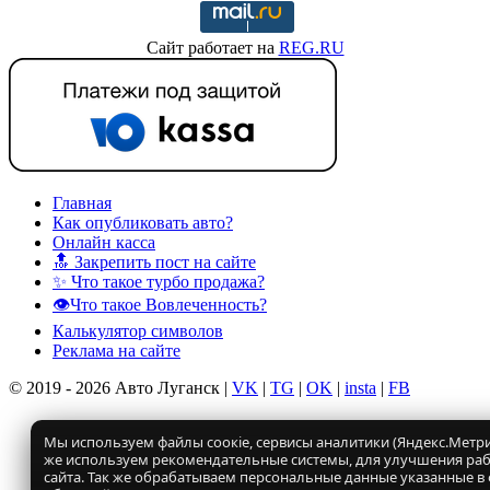
Сайт работает на
REG.RU
Главная
Как опубликовать авто?
Онлайн касса
🔝 Закрепить пост на сайте
✨ Что такое турбо продажа?
👁️Что такое Вовлеченность?
Калькулятор символов
Реклама на сайте
© 2019 - 2026 Авто Луганск |
VK
|
TG
|
OK
|
insta
|
FB
Мы используем файлы соокіе, сервисы аналитики (Яндекс.Метрик
же используем рекомендательные системы, для улучшения ра
сайта. Так же обрабатываем персональные данные указанные в