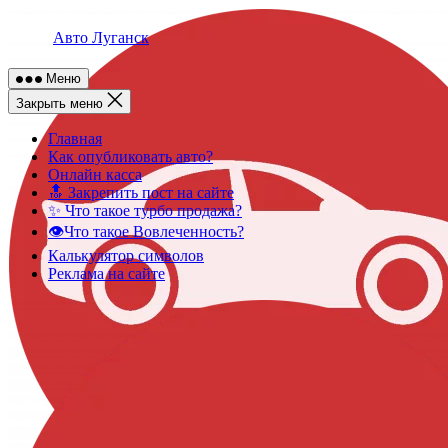
Skip
to
Авто Луганск
content
Меню
Закрыть меню
Главная
Как опубликовать авто?
Онлайн касса
🔝 Закрепить пост на сайте
✨ Что такое турбо продажа?
👁️Что такое Вовлеченность?
Калькулятор символов
Реклама на сайте