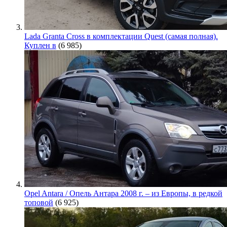
Lada Granta Cross в комплектации Quest (самая полная).
Куплен в
(6 985)
Opel Antara / Опель Антара 2008 г. – из Европы, в редкой
топовой
(6 925)