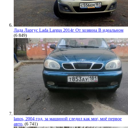
Лада Ларгус Lada Largus 2014г От хозяина В идеальном
(6 849)
lanos, 2004 год, за машиной следил как мог, моё первое
авто,
(6 741)