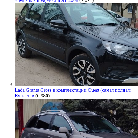
✨Mitsubishi Pajero 3.8 AT 2008
(7 071)
Lada Granta Cross в комплектации Quest (самая полная).
Куплен в
(6 986)