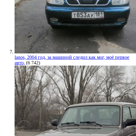
lanos, 2004 год, за машиной следил как мог, моё первое
авто,
(6 742)