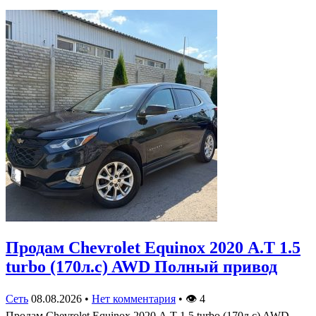
Продам Chevrolet Equinox 2020 А.Т 1.5
turbo (170л.с) AWD Полный привод
Сеть
08.08.2026
•
Нет комментария
•
👁
4
Продам Chevrolet Equinox 2020 А.Т 1.5 turbo (170л.с) AWD