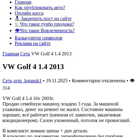
Главная
Как опубликовать авто?
Онлайн касса
🔝 Закрепить пост на сайте
✨ Что такое турбо продажа?
👁️Что такое Вовлеченность?
Калькулятор символов
Реклама на сайте
Главная
Сеть
VW Golf 4 1.4 2013
VW Golf 4 1.4 2013
Сеть
avto_lugansk1
•
19.11.2025
•
Комментарии отключены
•
👁
314
VW Golf 4 1.4 16v 2003г.
Продаю семейную машину, владею 3 года. За машиной
ухаживал, денег на ремонт не жалел. Состояние машины
хорошее, всё работает (начиная от лампочек, заканчивая
кондиционером). Салон ухоженный, потолок не провисший.
В комплекте зимние шины + доп детали.
Я владелец по документам, переоформление без проблем.