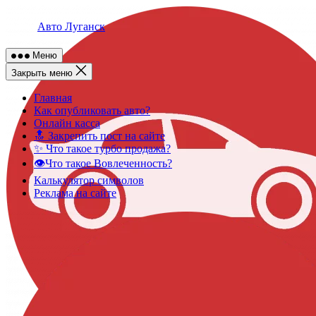
Skip
to
Авто Луганск
content
Меню
Закрыть меню
Главная
Как опубликовать авто?
Онлайн касса
🔝 Закрепить пост на сайте
✨ Что такое турбо продажа?
👁️Что такое Вовлеченность?
Калькулятор символов
Реклама на сайте