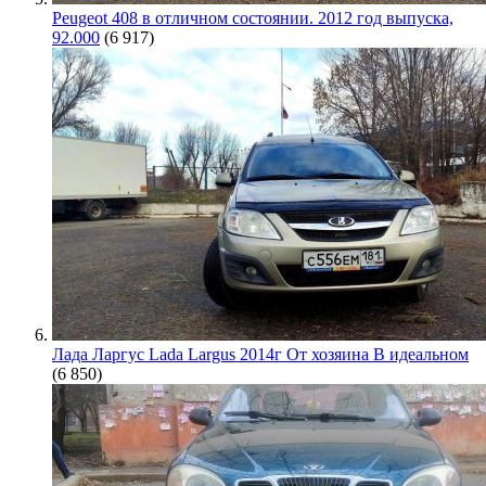
Peugeot 408 в отличном состоянии. 2012 год выпуска,
92.000
(6 917)
Лада Ларгус Lada Largus 2014г От хозяина В идеальном
(6 850)