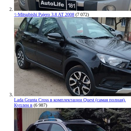
✨Mitsubishi Pajero 3.8 AT 2008
(7 072)
Lada Granta Cross в комплектации Quest (самая полная).
Куплен в
(6 987)