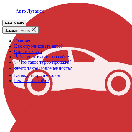
Skip
to
Авто Луганск
content
Меню
Закрыть меню
Главная
Как опубликовать авто?
Онлайн касса
🔝 Закрепить пост на сайте
✨ Что такое турбо продажа?
👁️Что такое Вовлеченность?
Калькулятор символов
Реклама на сайте