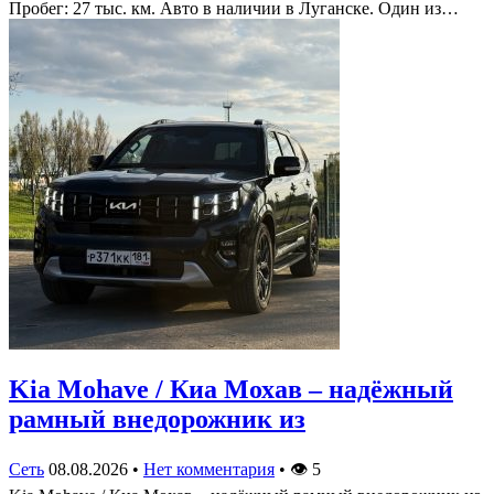
Пробег: 27 тыс. км. Авто в наличии в Луганске. Один из…
Kia Mohave / Киа Мохав – надёжный
рамный внедорожник из
Сеть
08.08.2026
•
Нет комментария
•
👁
5