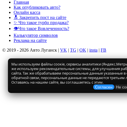
Главная
Как опубликовать авто?
Онлайн касса
🔝 Закрепить пост на сайте
✨ Что такое турбо продажа?
👁️Что такое Вовлеченность?
Калькулятор символов
Реклама на сайте
© 2019 - 2026 Авто Луганск |
VK
|
TG
|
OK
|
insta
|
FB
Мы используем файлы соокіе, сервисы аналитики (Яндекс.Метрик
же используем рекомендательные системы, для улучшения ра
сайта. Так же обрабатываем персональные данные указанные в
обратной связи, персональные данные не передаются третьим 
Оставаясь на нашем сайте, вы соглашаетесь с этим.
Согласен
Не со