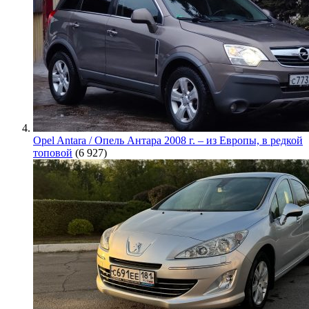
Opel Antara / Опель Антара 2008 г. – из Европы, в редкой
топовой
(6 927)