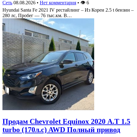
Сеть
08.08.2026
•
Нет комментария
•
👁
6
Hyundai Santa Fe 2021 IV рестайлинг – Из Кореи 2.5 t бензин –
280 лс, Пробег — 76 тыс.км. В…
Продам Chevrolet Equinox 2020 А.Т 1.5
turbo (170л.с) AWD Полный привод