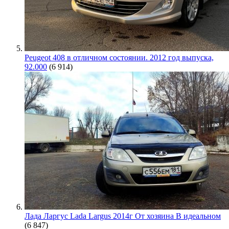
Peugeot 408 в отличном состоянии. 2012 год выпуска,
92.000
(6 914)
Лада Ларгус Lada Largus 2014г От хозяина В идеальном
(6 847)