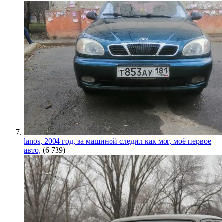
lanos, 2004 год, за машиной следил как мог, моё первое
авто,
(6 739)