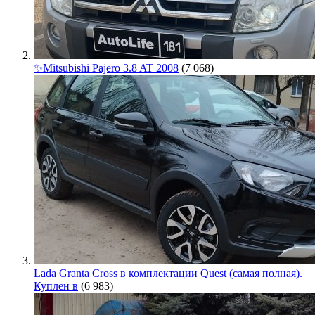
✨Mitsubishi Pajero 3.8 AT 2008
(7 068)
Lada Granta Cross в комплектации Quest (самая полная).
Куплен в
(6 983)