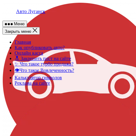
Skip
to
Авто Луганск
content
Меню
Закрыть меню
Главная
Как опубликовать авто?
Онлайн касса
🔝 Закрепить пост на сайте
✨ Что такое турбо продажа?
👁️Что такое Вовлеченность?
Калькулятор символов
Реклама на сайте