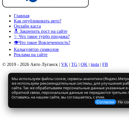
Главная
Как опубликовать авто?
Онлайн касса
🔝 Закрепить пост на сайте
✨ Что такое турбо продажа?
👁️Что такое Вовлеченность?
Калькулятор символов
Реклама на сайте
© 2019 - 2026 Авто Луганск |
VK
|
TG
|
OK
|
insta
|
FB
Мы используем файлы соокіе, сервисы аналитики (Яндекс.Метрик
же используем рекомендательные системы, для улучшения ра
сайта. Так же обрабатываем персональные данные указанные в
обратной связи, персональные данные не передаются третьим 
Оставаясь на нашем сайте, вы соглашаетесь с этим.
Согласен
Не со