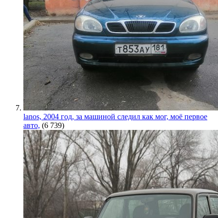
lanos, 2004 год, за машиной следил как мог, моё первое
авто,
(6 739)