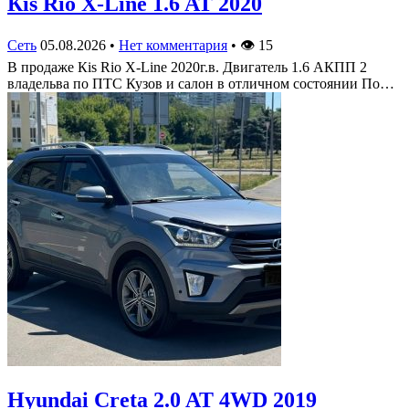
Кis Rio X-Line 1.6 AT 2020
Сеть
05.08.2026
•
Нет комментария
•
👁
15
В продаже Кis Rio X-Line 2020г.в. Двигатель 1.6 АКПП 2
владельва по ПТС Кузов и салон в отличном состоянии По…
Hyundai Creta 2.0 AT 4WD 2019