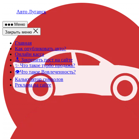
Skip
to
Авто Луганск
content
Меню
Закрыть меню
Главная
Как опубликовать авто?
Онлайн касса
🔝 Закрепить пост на сайте
✨ Что такое турбо продажа?
👁️Что такое Вовлеченность?
Калькулятор символов
Реклама на сайте