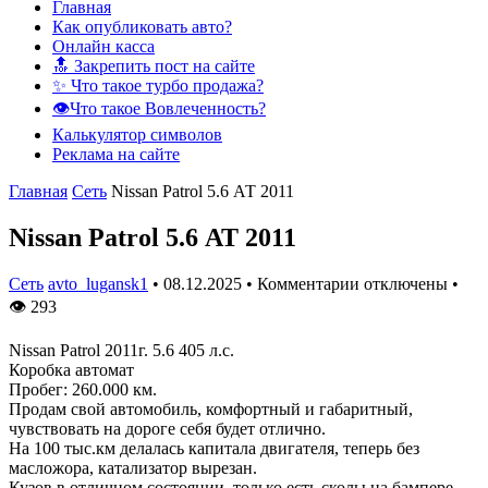
Главная
Как опубликовать авто?
Онлайн касса
🔝 Закрепить пост на сайте
✨ Что такое турбо продажа?
👁️Что такое Вовлеченность?
Калькулятор символов
Реклама на сайте
Главная
Сеть
Nissan Patrol 5.6 АТ 2011
Nissan Patrol 5.6 АТ 2011
Сеть
avto_lugansk1
•
08.12.2025
•
Комментарии отключены
•
👁
293
Nissan Patrol 2011г. 5.6 405 л.с.
Коробка автомат
Пробег: 260.000 км.
Продам свой автомобиль, комфортный и габаритный,
чувствовать на дороге себя будет отлично.
На 100 тыс.км делалась капитала двигателя, теперь без
масложора, катализатор вырезан.
Кузов в отличном состоянии, только есть сколы на бампере.