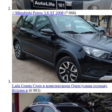
✨Mitsubishi Pajero 3.8 AT 2008
(7 068)
Lada Granta Cross в комплектации Quest (самая полная).
Куплен в
(6 983)