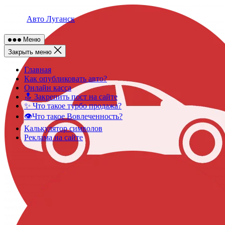
Skip
to
Авто Луганск
content
Меню
Закрыть меню
Главная
Как опубликовать авто?
Онлайн касса
🔝 Закрепить пост на сайте
✨ Что такое турбо продажа?
👁️Что такое Вовлеченность?
Калькулятор символов
Реклама на сайте