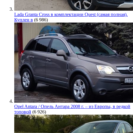
Lada Granta Cross в комплектации Quest (самая полная).
Куплен в
(6 986)
Opel Antara / Опель Антара 2008 г. – из Европы, в редкой
топовой
(6 926)