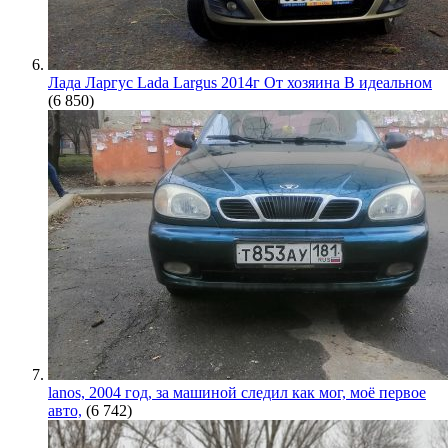
Лада Ларгус Lada Largus 2014г От хозяина В идеальном
(6 850)
lanos, 2004 год, за машиной следил как мог, моё первое
авто,
(6 742)