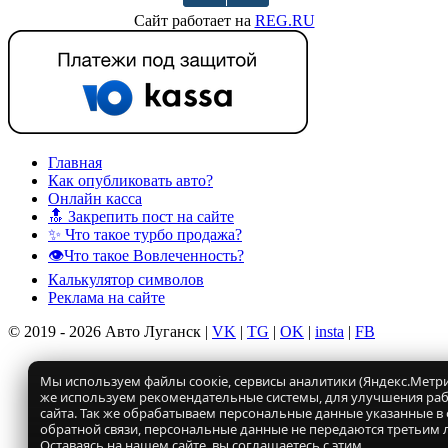
Сайт работает на
REG.RU
Главная
Как опубликовать авто?
Онлайн касса
🔝 Закрепить пост на сайте
✨ Что такое турбо продажа?
👁️Что такое Вовлеченность?
Калькулятор символов
Реклама на сайте
© 2019 - 2026 Авто Луганск |
VK
|
TG
|
OK
|
insta
|
FB
Мы используем файлы соокіе, сервисы аналитики (Яндекс.Метрик
же используем рекомендательные системы, для улучшения ра
сайта. Так же обрабатываем персональные данные указанные в
обратной связи, персональные данные не передаются третьим 
Оставаясь на нашем сайте, вы соглашаетесь с этим.