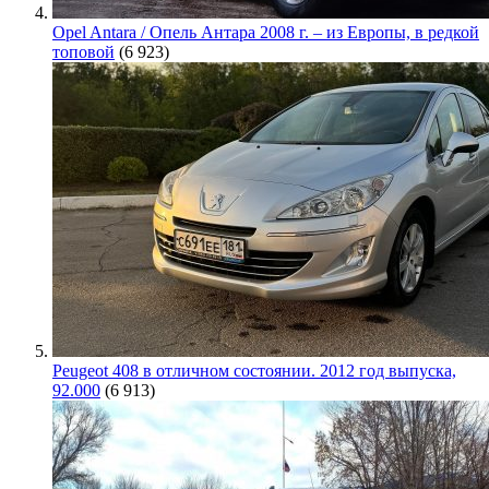
Opel Antara / Опель Антара 2008 г. – из Европы, в редкой
топовой
(6 923)
Peugeot 408 в отличном состоянии. 2012 год выпуска,
92.000
(6 913)