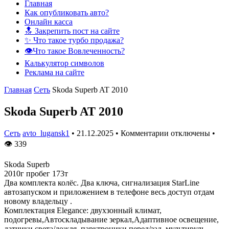
Главная
Как опубликовать авто?
Онлайн касса
🔝 Закрепить пост на сайте
✨ Что такое турбо продажа?
👁️Что такое Вовлеченность?
Калькулятор символов
Реклама на сайте
Главная
Сеть
Skoda Superb AT 2010
Skoda Superb AT 2010
Сеть
avto_lugansk1
•
21.12.2025
•
Комментарии отключены
•
👁
339
Skoda Superb
2010г пробег 173т
Два комплекта колёс. Два ключа, сигнализация StarLine
автозапуском и приложением в телефоне весь доступ отдам
новому владельцу .
Комплектация Elegance: двухзонный климат,
подогревы,Автоскладывание зеркал,Адаптивное освещение,
датчики света/дождя, парктроники перед/зад, мультируль,