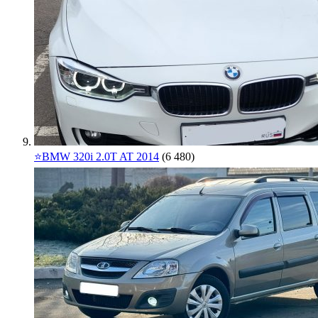
⭐️BMW 320i 2.0T AT 2014
(6 480)