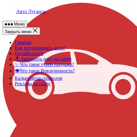
Skip
to
Авто Луганск
content
Меню
Закрыть меню
Главная
Как опубликовать авто?
Онлайн касса
🔝 Закрепить пост на сайте
✨ Что такое турбо продажа?
👁️Что такое Вовлеченность?
Калькулятор символов
Реклама на сайте