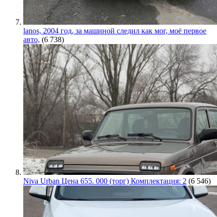
lanos, 2004 год, за машиной следил как мог, моё первое
авто,
(6 738)
Niva Urban Цена 655. 000 (торг) Комплектация: 2
(6 546)