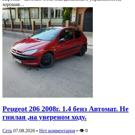
хорошая…
Peugeot 206 2008г. 1.4 бенз Автомат. Не
гнилая ,на увереном ходу.
Сеть
07.08.2026
•
Нет комментария
•
👁
9