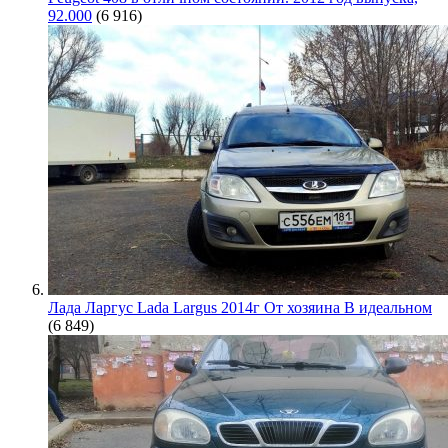
92.000
(6 916)
Лада Ларгус Lada Largus 2014г От хозяина В идеальном
(6 849)