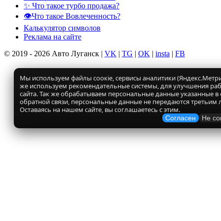
✨ Что такое турбо продажа?
👁️Что такое Вовлеченность?
Калькулятор символов
Реклама на сайте
© 2019 - 2026 Авто Луганск |
VK
|
TG
|
OK
|
insta
|
FB
Мы используем файлы соокіе, сервисы аналитики (Яндекс.Метрик
же используем рекомендательные системы, для улучшения ра
сайта. Так же обрабатываем персональные данные указанные в
обратной связи, персональные данные не передаются третьим 
Оставаясь на нашем сайте, вы соглашаетесь с этим.
Согласен
Не со