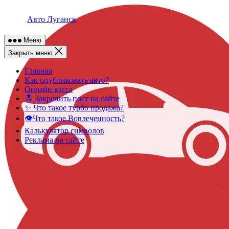
Skip
to
Авто Луганск
content
Меню
Закрыть меню
Главная
Как опубликовать авто?
Онлайн касса
🔝 Закрепить пост на сайте
✨ Что такое турбо продажа?
👁️Что такое Вовлеченность?
Калькулятор символов
Реклама на сайте