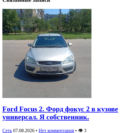
Ford Focus 2. Форд фокус 2 в кузове
универсал. Я собственник.
Сеть
07.08.2026
•
Нет комментария
•
👁
3