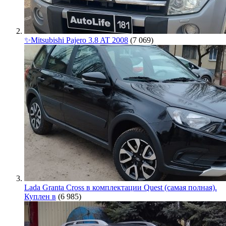
✨Mitsubishi Pajero 3.8 AT 2008
(7 069)
Lada Granta Cross в комплектации Quest (самая полная).
Куплен в
(6 985)