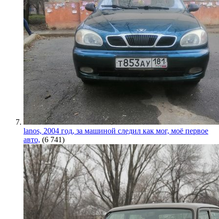
lanos, 2004 год, за машиной следил как мог, моё первое
авто,
(6 741)