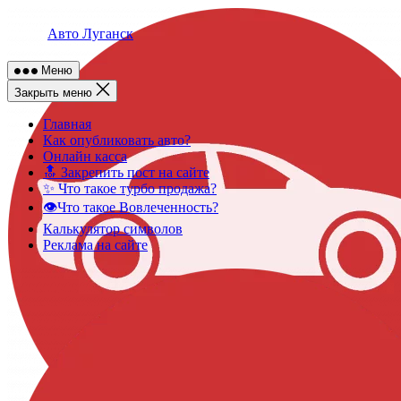
Skip
to
Авто Луганск
content
Меню
Закрыть меню
Главная
Как опубликовать авто?
Онлайн касса
🔝 Закрепить пост на сайте
✨ Что такое турбо продажа?
👁️Что такое Вовлеченность?
Калькулятор символов
Реклама на сайте