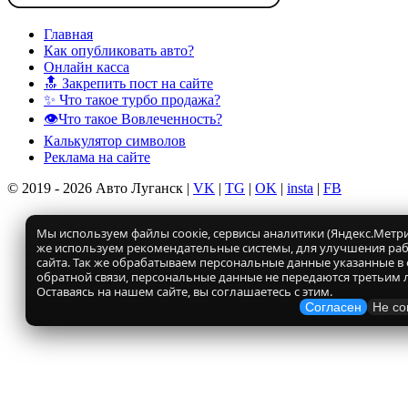
Главная
Как опубликовать авто?
Онлайн касса
🔝 Закрепить пост на сайте
✨ Что такое турбо продажа?
👁️Что такое Вовлеченность?
Калькулятор символов
Реклама на сайте
© 2019 - 2026 Авто Луганск |
VK
|
TG
|
OK
|
insta
|
FB
Мы используем файлы соокіе, сервисы аналитики (Яндекс.Метрик
же используем рекомендательные системы, для улучшения ра
сайта. Так же обрабатываем персональные данные указанные в
обратной связи, персональные данные не передаются третьим 
Оставаясь на нашем сайте, вы соглашаетесь с этим.
Согласен
Не со