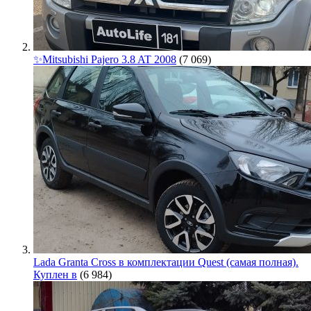
✨Mitsubishi Pajero 3.8 AT 2008
(7 069)
Lada Granta Cross в комплектации Quest (самая полная).
Куплен в
(6 984)