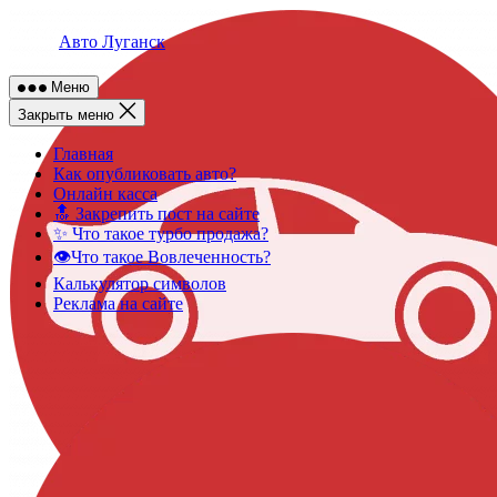
Skip
to
Авто Луганск
content
Меню
Закрыть меню
Главная
Как опубликовать авто?
Онлайн касса
🔝 Закрепить пост на сайте
✨ Что такое турбо продажа?
👁️Что такое Вовлеченность?
Калькулятор символов
Реклама на сайте