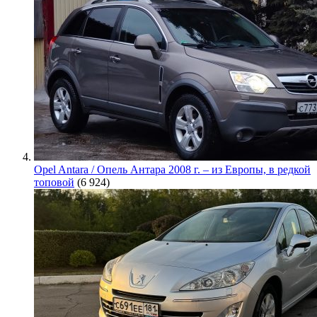
Opel Antara / Опель Антара 2008 г. – из Европы, в редкой
топовой
(6 924)