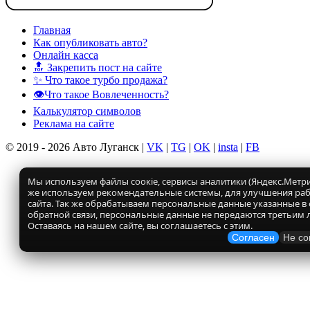
Главная
Как опубликовать авто?
Онлайн касса
🔝 Закрепить пост на сайте
✨ Что такое турбо продажа?
👁️Что такое Вовлеченность?
Калькулятор символов
Реклама на сайте
© 2019 - 2026 Авто Луганск |
VK
|
TG
|
OK
|
insta
|
FB
Мы используем файлы соокіе, сервисы аналитики (Яндекс.Метрик
же используем рекомендательные системы, для улучшения ра
сайта. Так же обрабатываем персональные данные указанные в
обратной связи, персональные данные не передаются третьим 
Оставаясь на нашем сайте, вы соглашаетесь с этим.
Согласен
Не со