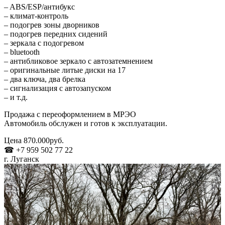
– ABS/ESP/антибукс
– климат-контроль
– подогрев зоны дворников
– подогрев передних сидений
– зеркала с подогревом
– bluetooth
– антибликовое зеркало с автозатемнением
– оригинальные литые диски на 17
– два ключа, два брелка
– сигнализация с автозапуском
– и т.д.
Продажа с переоформлением в МРЭО
Автомобиль обслужен и готов к эксплуатации.
Цена 870.000руб.
☎ +7 959 502 77 22
г. Луганск