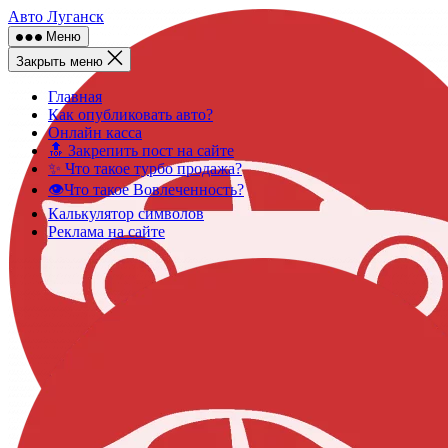
Skip
Авто Луганск
to
Меню
content
Закрыть меню
Главная
Как опубликовать авто?
Онлайн касса
🔝 Закрепить пост на сайте
✨ Что такое турбо продажа?
👁️Что такое Вовлеченность?
Калькулятор символов
Реклама на сайте