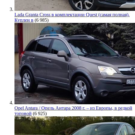
Lada Granta Cross в комплектации Quest (самая полная).
Куплен в
(6 985)
Opel Antara / Опель Антара 2008 г. – из Европы, в редкой
топовой
(6 925)