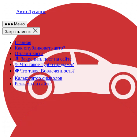
Skip
to
Авто Луганск
content
Меню
Закрыть меню
Главная
Как опубликовать авто?
Онлайн касса
🔝 Закрепить пост на сайте
✨ Что такое турбо продажа?
👁️Что такое Вовлеченность?
Калькулятор символов
Реклама на сайте