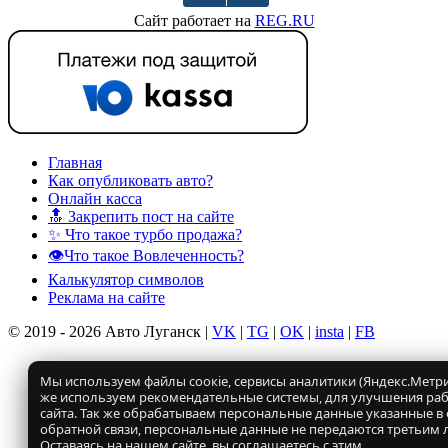
Сайт работает на
REG.RU
Главная
Как опубликовать авто?
Онлайн касса
🔝 Закрепить пост на сайте
✨ Что такое турбо продажа?
👁️Что такое Вовлеченность?
Калькулятор символов
Реклама на сайте
© 2019 - 2026 Авто Луганск |
VK
|
TG
|
OK
|
insta
|
FB
Мы используем файлы соокіе, сервисы аналитики (Яндекс.Метрик
же используем рекомендательные системы, для улучшения ра
сайта. Так же обрабатываем персональные данные указанные в
обратной связи, персональные данные не передаются третьим 
Оставаясь на нашем сайте, вы соглашаетесь с этим.