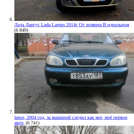
Лада Ларгус Lada Largus 2014г От хозяина В идеальном
(6 849)
lanos, 2004 год, за машиной следил как мог, моё первое
авто,
(6 741)