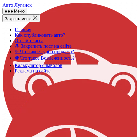
Skip
Авто Луганск
to
Меню
content
Закрыть меню
Главная
Как опубликовать авто?
Онлайн касса
🔝 Закрепить пост на сайте
✨ Что такое турбо продажа?
👁️Что такое Вовлеченность?
Калькулятор символов
Реклама на сайте