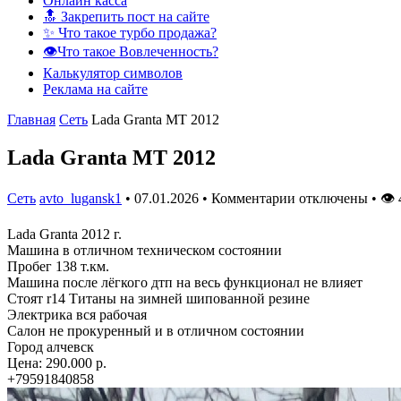
Онлайн касса
🔝 Закрепить пост на сайте
✨ Что такое турбо продажа?
👁️Что такое Вовлеченность?
Калькулятор символов
Реклама на сайте
Главная
Сеть
Lada Granta MT 2012
Lada Granta MT 2012
Сеть
avto_lugansk1
•
07.01.2026
•
Комментарии отключены
•
👁
Lada Granta 2012 г.
Машина в отличном техническом состоянии
Пробег 138 т.км.
Машина после лёгкого дтп на весь функционал не влияет
Стоят r14 Титаны на зимней шипованной резине
Электрика вся рабочая
Салон не прокуренный и в отличном состоянии
Город алчевск
Цена: 290.000 р.
+79591840858