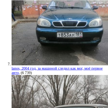
lanos, 2004 год, за машиной следил как мог, моё первое
авто,
(6 739)