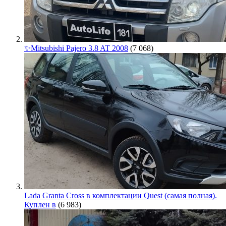
✨Mitsubishi Pajero 3.8 AT 2008
(7 068)
Lada Granta Cross в комплектации Quest (самая полная).
Куплен в
(6 983)