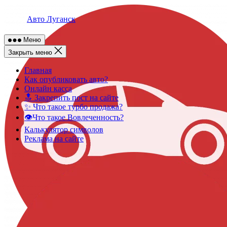
Skip
to
Авто Луганск
content
Меню
Закрыть меню
Главная
Как опубликовать авто?
Онлайн касса
🔝 Закрепить пост на сайте
✨ Что такое турбо продажа?
👁️Что такое Вовлеченность?
Калькулятор символов
Реклама на сайте