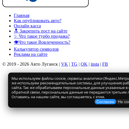
Главная
Как опубликовать авто?
Онлайн касса
🔝 Закрепить пост на сайте
✨ Что такое турбо продажа?
👁️Что такое Вовлеченность?
Калькулятор символов
Реклама на сайте
© 2019 - 2026 Авто Луганск |
VK
|
TG
|
OK
|
insta
|
FB
Мы используем файлы соокіе, сервисы аналитики (Яндекс.Метрик
же используем рекомендательные системы, для улучшения ра
сайта. Так же обрабатываем персональные данные указанные в
обратной связи, персональные данные не передаются третьим 
Оставаясь на нашем сайте, вы соглашаетесь с этим.
Согласен
Не со