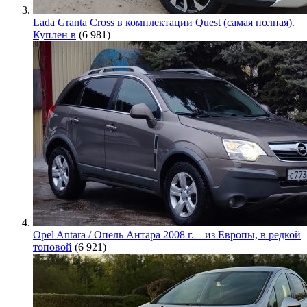
Lada Granta Cross в комплектации Quest (самая полная).
Куплен в
(6 981)
Opel Antara / Опель Антара 2008 г. – из Европы, в редкой
топовой
(6 921)