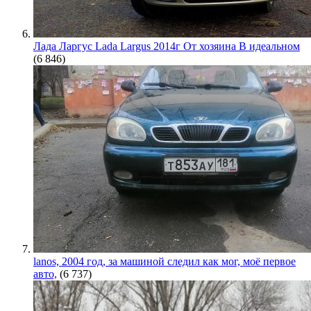
Лада Ларгус Lada Largus 2014г От хозяина В идеальном
(6 846)
lanos, 2004 год, за машиной следил как мог, моё первое
авто,
(6 737)