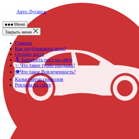
Skip
to
Авто Луганск
content
Меню
Закрыть меню
Главная
Как опубликовать авто?
Онлайн касса
🔝 Закрепить пост на сайте
✨ Что такое турбо продажа?
👁️Что такое Вовлеченность?
Калькулятор символов
Реклама на сайте