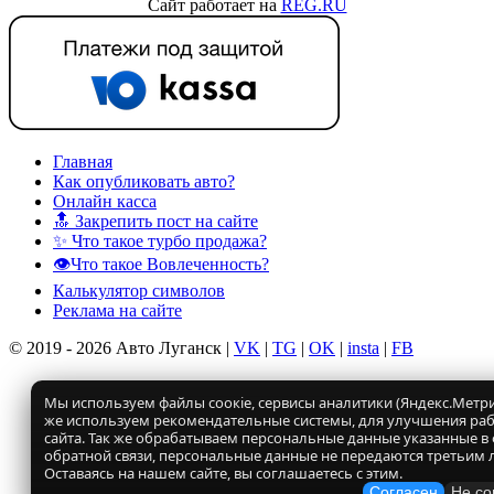
Сайт работает на
REG.RU
Главная
Как опубликовать авто?
Онлайн касса
🔝 Закрепить пост на сайте
✨ Что такое турбо продажа?
👁️Что такое Вовлеченность?
Калькулятор символов
Реклама на сайте
© 2019 - 2026 Авто Луганск |
VK
|
TG
|
OK
|
insta
|
FB
Мы используем файлы соокіе, сервисы аналитики (Яндекс.Метрик
же используем рекомендательные системы, для улучшения ра
сайта. Так же обрабатываем персональные данные указанные в
обратной связи, персональные данные не передаются третьим 
Оставаясь на нашем сайте, вы соглашаетесь с этим.
Согласен
Не со