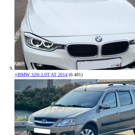
⭐️BMW 320i 2.0T AT 2014
(6 481)