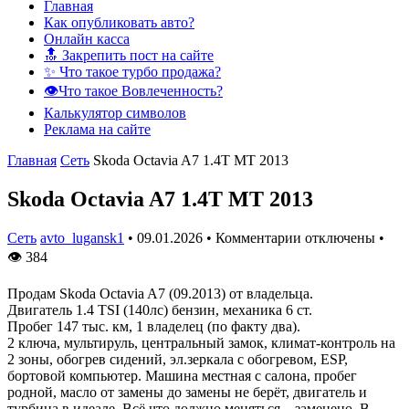
Главная
Как опубликовать авто?
Онлайн касса
🔝 Закрепить пост на сайте
✨ Что такое турбо продажа?
👁️Что такое Вовлеченность?
Калькулятор символов
Реклама на сайте
Главная
Сеть
Skoda Octavia A7 1.4T MT 2013
Skoda Octavia A7 1.4T MT 2013
Сеть
avto_lugansk1
•
09.01.2026
•
Комментарии отключены
•
👁
384
Продам Skoda Octavia A7 (09.2013) от владельца.
Двигатель 1.4 TSI (140лс) бензин, механика 6 ст.
Пробег 147 тыс. км, 1 владелец (по факту два).
2 ключа, мультируль, центральный замок, климат-контроль на
2 зоны, обогрев сидений, эл.зеркала с обогревом, ESP,
бортовой компьютер. Машина местная с салона, пробег
родной, масло от замены до замены не берёт, двигатель и
турбина в идеале. Всё что должно меняться – заменено. В