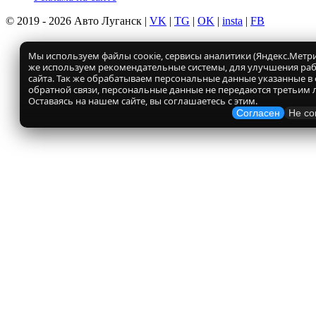
© 2019 - 2026 Авто Луганск |
VK
|
TG
|
OK
|
insta
|
FB
Мы используем файлы соокіе, сервисы аналитики (Яндекс.Метрик
же используем рекомендательные системы, для улучшения ра
сайта. Так же обрабатываем персональные данные указанные в
обратной связи, персональные данные не передаются третьим 
Оставаясь на нашем сайте, вы соглашаетесь с этим.
Согласен
Не со